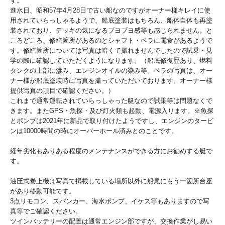
す。
進水日、昭和57年4月28日で古い船なのですがオーナー様キレイに使
用されていらっしゃるようで、船底塗装はもちろん、船体自体も再塗
装されており、デッキの気になるブヨブヨ感等も感じられません。と
ころどころ、修繕箇所があるのとシャフト・ペラに電食があるようで
す。修繕箇所については写真は暗くて撮れませんでしたので試乗・見
学の際に確認していただくようになります。（船底修復歴あり、燃料
タンクの上部に滲み、エンジンオイルの染み等。ペラの写真は、オー
ナー様が船底塗装時に写真を撮っていただいております。オーナー様
提供写真の項目で確認ください。）
これまで通常運転されていらっしゃった艇なので試乗等は問題なくで
きます。またGPS・魚探・及び灯火類も起動、電源入ります。※魚探
とポンプは2021年に新品で取り付けたようですし、エンジンのタービ
ンは10000時間の時にオーバーホール済みとのことです。
経年劣化もありある程度のメンテナンスができる方にお勧めする艇で
す。
油圧式巻上機は写真で掲載している場所以外に船尾にもう一箇所台座
があり移動可能です。
3点リモコン、スパンカー、海水ポンプ、イケス等もありますので写
真等でご確認ください。
ツインバッテリーの配置は通常エンジン部ですが、交換作業がし易い