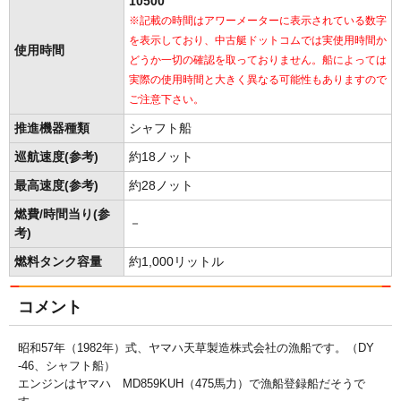
10500
※記載の時間はアワーメーターに表示されている数字
を表示しており、中古艇ドットコムでは実使用時間か
使用時間
どうか一切の確認を取っておりません。船によっては
実際の使用時間と大きく異なる可能性もありますので
ご注意下さい。
推進機器種類
シャフト船
巡航速度(参考)
約18ノット
最高速度(参考)
約28ノット
燃費/時間当り(参
－
考)
燃料タンク容量
約1,000リットル
コメント
昭和57年（1982年）式、ヤマハ天草製造株式会社の漁船です。（DY
-46、シャフト船）
エンジンはヤマハ MD859KUH（475馬力）で漁船登録船だそうで