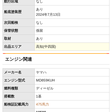
航行区域
なし
あり
船底塗装歴
2024年7月13日
次回船検
なし
保管状態
係留
取材
あり
出品エリア
高知(中四国)
エンジン関連
メーカー名
ヤマハ
エンジン型式
MD859KUH
燃料種類
ディーゼル
搭載数
1基
船検証記載馬力
475馬力