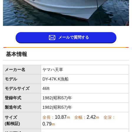
メールで質問する
基本情報
メーカー名
ヤマハ天草
モデル
DY-47K.K漁船
モデルサイズ
46ft
登録年式
1982(昭和57)年
製造年式
1982(昭和57)年
10.87
2.42
サイズ
全長：
m 全幅：
m 全深：
0.79
(船検証)
m