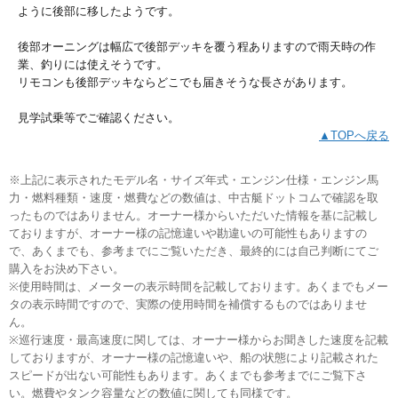
ように後部に移したようです。
後部オーニングは幅広で後部デッキを覆う程ありますので雨天時の作
業、釣りには使えそうです。
リモコンも後部デッキならどこでも届きそうな長さがあります。
見学試乗等でご確認ください。
▲TOPへ戻る
※上記に表示されたモデル名・サイズ年式・エンジン仕様・エンジン馬
力・燃料種類・速度・燃費などの数値は、中古艇ドットコムで確認を取
ったものではありません。オーナー様からいただいた情報を基に記載し
ておりますが、オーナー様の記憶違いや勘違いの可能性もありますの
で、あくまでも、参考までにご覧いただき、最終的には自己判断にてご
購入をお決め下さい。
※使用時間は、メーターの表示時間を記載しております。あくまでもメー
タの表示時間ですので、実際の使用時間を補償するものではありませ
ん。
※巡行速度・最高速度に関しては、オーナー様からお聞きした速度を記載
しておりますが、オーナー様の記憶違いや、船の状態により記載された
スピードが出ない可能性もあります。あくまでも参考までにご覧下さ
い。燃費やタンク容量などの数値に関しても同様です。