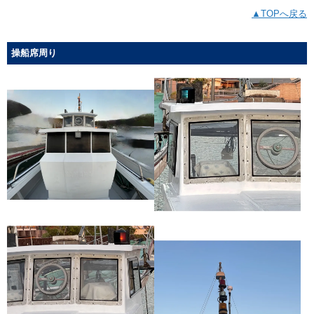
▲TOPへ戻る
操船席周り