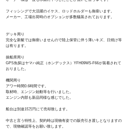
フィッシングで大活躍のイケス、ロッドホルダーも御座います。
メーカー、工場出荷時のオプションが多数艤装されております。
デッキ周り
完全な新艇では御座いませんので陸上保管に伴う薄いキズ、日焼け等
は有ります。
操船席周り
GPS魚探はヤマハ純正（ホンデックス）YFH09WS-F66が装着されて
おりました。
機関周り
アワー時間0.6時間です。
取材時、エンジン始動等を行いました。
エンジン内部も新品同様な感じでした。
船台は別途15万円にて売却致します。
中古と言う特性上、契約時は現物有姿での販売引き渡しとなりますの
で、現物確認等をお願い致します。