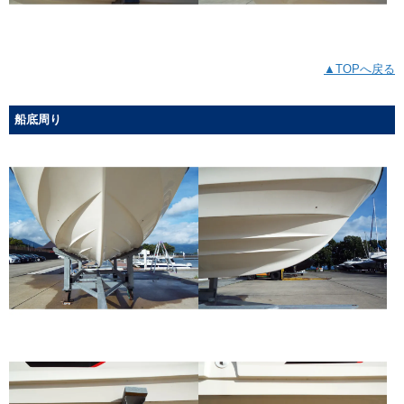
▲TOPへ戻る
船底周り