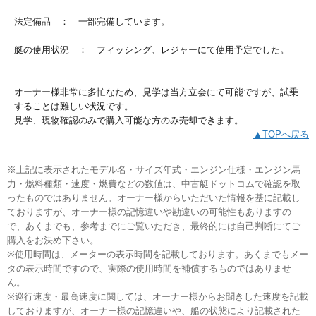
法定備品 ： 一部完備しています。
艇の使用状況 ： フィッシング、レジャーにて使用予定でした。
オーナー様非常に多忙なため、見学は当方立会にて可能ですが、試乗
することは難しい状況です。
見学、現物確認のみで購入可能な方のみ売却できます。
▲TOPへ戻る
※上記に表示されたモデル名・サイズ年式・エンジン仕様・エンジン馬
力・燃料種類・速度・燃費などの数値は、中古艇ドットコムで確認を取
ったものではありません。オーナー様からいただいた情報を基に記載し
ておりますが、オーナー様の記憶違いや勘違いの可能性もありますの
で、あくまでも、参考までにご覧いただき、最終的には自己判断にてご
購入をお決め下さい。
※使用時間は、メーターの表示時間を記載しております。あくまでもメー
タの表示時間ですので、実際の使用時間を補償するものではありませ
ん。
※巡行速度・最高速度に関しては、オーナー様からお聞きした速度を記載
しておりますが、オーナー様の記憶違いや、船の状態により記載された