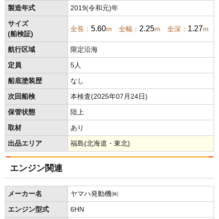
製造年式
2019(令和元)年
サイズ
5.60
2.25
1.27
全長：
m 全幅：
m 全深：
m
(船検証)
航行区域
限定沿海
定員
5人
船底塗装歴
なし
次回船検
本検査(2025年07月24日)
保管状態
陸上
取材
あり
出品エリア
福島(北海道・東北)
エンジン関連
メーカー名
ヤマハ発動機㈱
エンジン型式
6HN