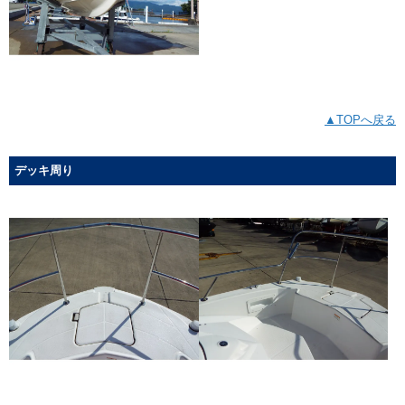
▲TOPへ戻る
デッキ周り