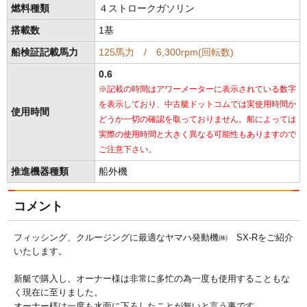
燃料種類
４ストロークガソリン
搭載数
1基
船検証記載馬力
125馬力 / 6,300rpm(回転数)
0.6
※記載の時間はアワーメーターに表示されている数字
を表示しており、中古艇ドットコムでは実使用時間か
使用時間
どうか一切の確認を取っておりません。船によっては
実際の使用時間と大きく異なる可能性もありますので
ご注意下さい。
推進機器種類
船外機
コメント
フィッシング、クルージングに最適なヤマハ発動機㈱ SX-Rをご紹介
いたします。
新艇で購入し、オーナー様は非常に多忙の為一度も使用することもな
く現在に至りました。
オーナー様は一度も水面に下ろしたことが無いと言う事です。