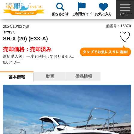
船をさがす
ご利用ガイド
お気に入り
メニュー
船番号：16870
2024/10/03更新
ヤマハ
SR-X (20) (E3X-A)
売却価格：売却済み
新艇購入後、一度も使用しておりません。
0.6アワー
動画
備品情報
基本情報