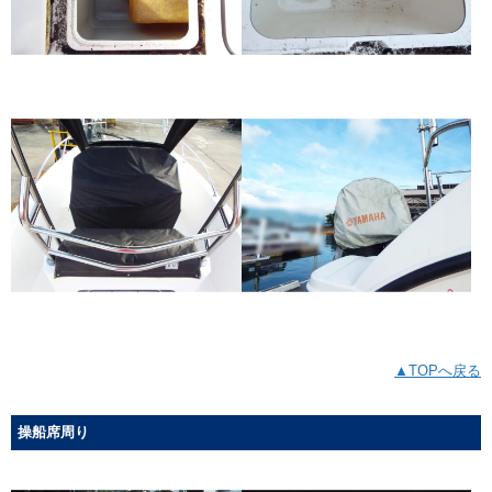
▲TOPへ戻る
操船席周り