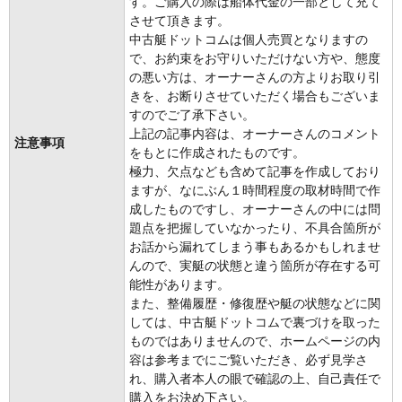
す。ご購入の際は船体代金の一部として充て
させて頂きます。
中古艇ドットコムは個人売買となりますの
で、お約束をお守りいただけない方や、態度
の悪い方は、オーナーさんの方よりお取り引
きを、お断りさせていただく場合もございま
すのでご了承下さい。
上記の記事内容は、オーナーさんのコメント
注意事項
をもとに作成されたものです。
極力、欠点なども含めて記事を作成しており
ますが、なにぶん１時間程度の取材時間で作
成したものですし、オーナーさんの中には問
題点を把握していなかったり、不具合箇所が
お話から漏れてしまう事もあるかもしれませ
んので、実艇の状態と違う箇所が存在する可
能性があります。
また、整備履歴・修復歴や艇の状態などに関
しては、中古艇ドットコムで裏づけを取った
ものではありませんので、ホームページの内
容は参考までにご覧いただき、必ず見学さ
れ、購入者本人の眼で確認の上、自己責任で
購入をお決め下さい。