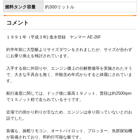
燃料タンク容量
約300リットル
コメント
１９９１年（平成３年) 進水登録 ヤンマー AE-26F
約半年前に大型艇よりサイズダウンをされましたが、サイズが合わず
にお乗り換えを検討されています。
入手する前に外回りや、エンジン腰上の分解整備等を実施されたそう
で、大きな不具合も無く、外観含め年式からすると綺麗にされていま
す。
航行速度に関しては、ドッグ後に最高１９ノット、普段は約2500rpm
で１５ノット程で走られているそうです。
近場での掛かり釣りが主なため、エンジンは余り回っていないとのお
話でした。
装備も、操舵リモコン、オートパイロット、プロッター、魚群探知機
が装備されており、即釣行可能な艇です。