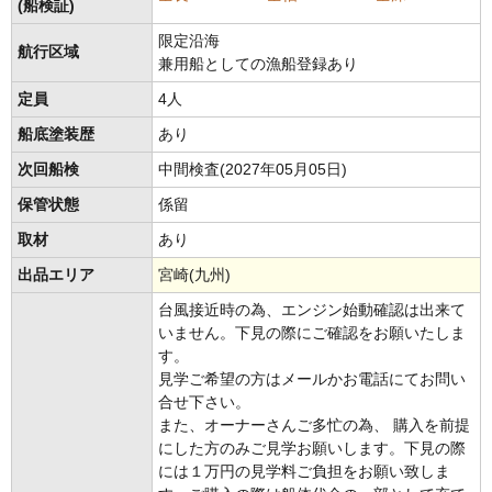
(船検証)
限定沿海
航行区域
兼用船としての漁船登録あり
定員
4人
船底塗装歴
あり
次回船検
中間検査(2027年05月05日)
保管状態
係留
取材
あり
出品エリア
宮崎(九州)
台風接近時の為、エンジン始動確認は出来て
いません。下見の際にご確認をお願いたしま
す。
見学ご希望の方はメールかお電話にてお問い
合せ下さい。
また、オーナーさんご多忙の為、 購入を前提
にした方のみご見学お願いします。下見の際
には１万円の見学料ご負担をお願い致しま