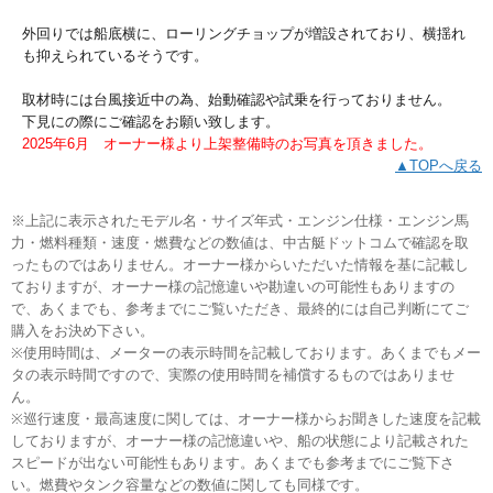
外回りでは船底横に、ローリングチョップが増設されており、横揺れ
も抑えられているそうです。
取材時には台風接近中の為、始動確認や試乗を行っておりません。
下見にの際にご確認をお願い致します。
2025年6月 オーナー様より上架整備時のお写真を頂きました。
▲TOPへ戻る
※上記に表示されたモデル名・サイズ年式・エンジン仕様・エンジン馬
力・燃料種類・速度・燃費などの数値は、中古艇ドットコムで確認を取
ったものではありません。オーナー様からいただいた情報を基に記載し
ておりますが、オーナー様の記憶違いや勘違いの可能性もありますの
で、あくまでも、参考までにご覧いただき、最終的には自己判断にてご
購入をお決め下さい。
※使用時間は、メーターの表示時間を記載しております。あくまでもメー
タの表示時間ですので、実際の使用時間を補償するものではありませ
ん。
※巡行速度・最高速度に関しては、オーナー様からお聞きした速度を記載
しておりますが、オーナー様の記憶違いや、船の状態により記載された
スピードが出ない可能性もあります。あくまでも参考までにご覧下さ
い。燃費やタンク容量などの数値に関しても同様です。