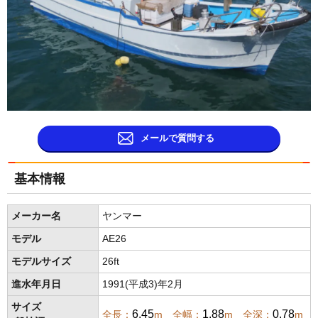
メールで質問する
基本情報
メーカー名
ヤンマー
モデル
AE26
モデルサイズ
26ft
進水年月日
1991(平成3)年2月
サイズ
6.45
1.88
0.78
全長：
m 全幅：
m 全深：
m