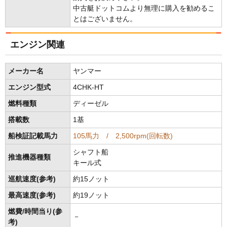
中古艇ドットコムより無理に購入を勧めるこ
とはございません。
エンジン関連
メーカー名
ヤンマー
エンジン型式
4CHK-HT
燃料種類
ディーゼル
搭載数
1基
船検証記載馬力
105馬力 / 2,500rpm(回転数)
シャフト船
推進機器種類
キール式
巡航速度(参考)
約15ノット
最高速度(参考)
約19ノット
燃費/時間当り(参
－
考)