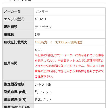
メーカー名
ヤンマー
エンジン型式
4LH-ST
燃料種類
ディーゼル
搭載数
1基
船検証記載馬力
160馬力 / 3,000rpm(回転数)
4822
※記載の時間はアワーメーターに表示されている数字
を表示しており、中古艇ドットコムでは実使用時間か
使用時間
どうか一切の確認を取っておりません。船によっては
実際の使用時間と大きく異なる可能性もありますので
ご注意下さい。
推進機器種類
シャフト船
巡航速度(参考)
約17ノット
最高速度(参考)
約21ノット
燃費/時間当り(参