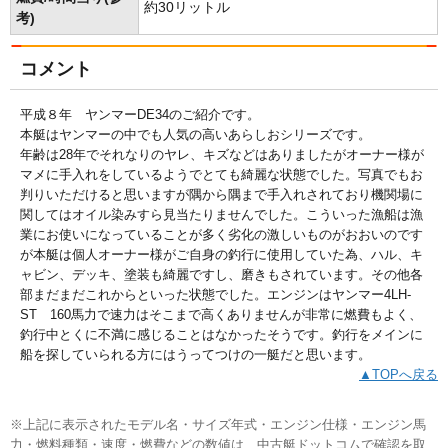
約30リットル
考)
コメント
平成８年 ヤンマーDE34のご紹介です。
本艇はヤンマーの中でも人気の高いあらしおシリーズです。
年齢は28年でそれなりのヤレ、キズなどはありましたがオーナー様が
マメに手入れをしているようでとても綺麗な状態でした。写真でもお
判りいただけると思いますが隅から隅まで手入れされており機関場に
関してはオイル染みすら見当たりませんでした。こういった漁船は漁
業にお使いになっていることが多く劣化の激しいものがおおいのです
が本艇は個人オーナー様がご自身の釣行に使用していた為、ハル、キ
ャビン、デッキ、塗装も綺麗ですし、磨きもされています。その他各
部まだまだこれからといった状態でした。エンジンはヤンマー4LH-
ST 160馬力で速力はそこまで高くありませんが非常に燃費もよく、
釣行中とくに不満に感じることはなかったそうです。釣行をメインに
船を探していられる方にはうってつけの一艇だと思います。
▲TOPへ戻る
※上記に表示されたモデル名・サイズ年式・エンジン仕様・エンジン馬
力・燃料種類・速度・燃費などの数値は、中古艇ドットコムで確認を取