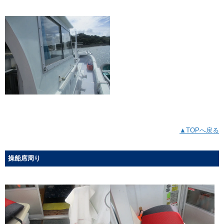
▲TOPへ戻る
操船席周り