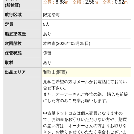
8.68
2.58
0.92
全長：
m 全幅：
m 全深：
m
(船検証)
航行区域
限定沿海
定員
5人
船底塗装歴
あり
次回船検
本検査(2026年03月25日)
保管状態
係留
取材
あり
出品エリア
和歌山(関西)
見学ご希望の方はメールかお電話にてお問い
合せ下さい。
また、オーナーさんご多忙の為、 購入を前提
にした方のみご見学お願いします。
中古艇ドットコムは個人売買となりますの
で、お約束をお守りいただけない方や、態度
の悪い方は、オーナーさんの方よりお取り引
きを、お断りさせていただく場合もございま