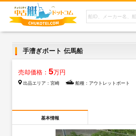
手漕ぎボート 伝馬船
5
売却価格：
万円
出品エリア：宮崎
船種：アウトレットボート
基本情報