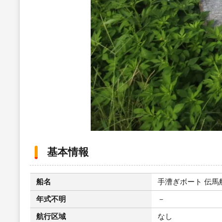
基本情報
船名
手漕ぎボート 伝馬船 
年式不明
－
航行区域
なし