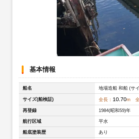
基本情報
船名
地場造船 和船 (サイズ
10.70
サイズ(船検証)
全長：
m 
再登録
1984(昭和59)年
航行区域
平水
船底塗装歴
あり