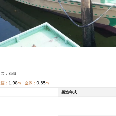
：35ft)
1.98
0.65
全幅：
m 全深：
m
製造年式