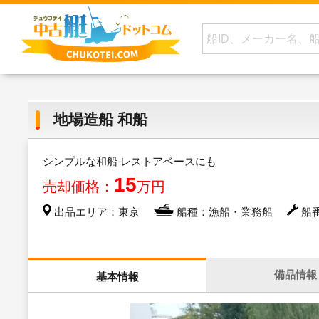
地場造船 和船
シンプルな和船 レストアベースにも
15
売却価格：
万円
出品エリア：東京
船種：漁船・業務船
船番
備品情報
基本情報