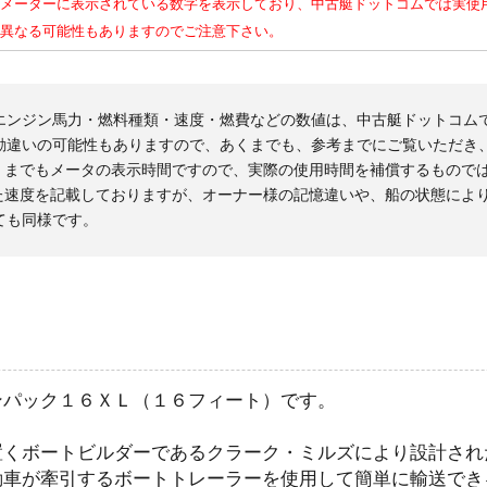
メーターに表示されている数字を表示しており、中古艇ドットコムでは実使
異なる可能性もありますのでご注意下さい。
エンジン馬力・燃料種類・速度・燃費などの数値は、中古艇ドットコム
勘違いの可能性もありますので、あくまでも、参考までにご覧いただき
くまでもメータの表示時間ですので、実際の使用時間を補償するもので
た速度を記載しておりますが、オーナー様の記憶違いや、船の状態によ
ても同様です。
ンパック１６ＸＬ（１６フィート）です。
置くボートビルダーであるクラーク・ミルズにより設計され
動車が牽引するボートトレーラーを使用して簡単に輸送でき