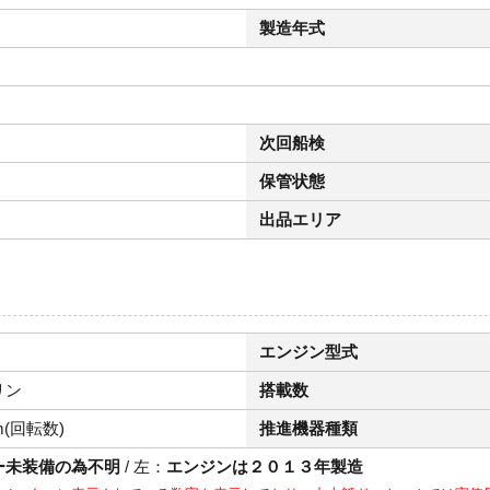
製造年式
次回船検
保管状態
出品エリア
エンジン型式
リン
搭載数
m(回転数)
推進機器種類
ー未装備の為不明
/ 左：
エンジンは２０１３年製造