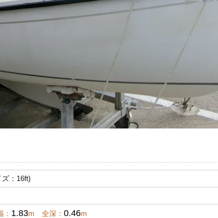
ズ：16ft)
1.83
0.46
幅：
m 全深：
m