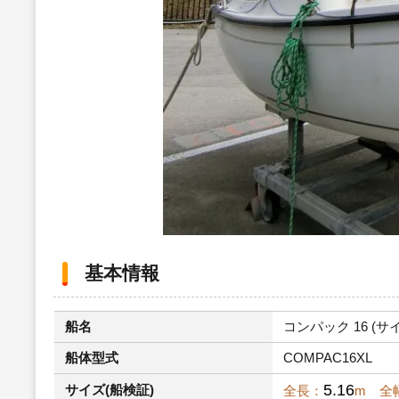
基本情報
船名
コンパック 16 (サイ
船体型式
COMPAC16XL
5.16
サイズ(船検証)
全長：
m 全