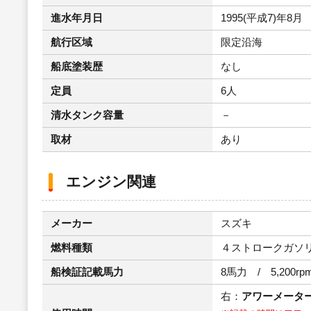
進水年月日
1995(平成7)年8月
航行区域
限定沿海
船底塗装歴
なし
定員
6人
清水タンク容量
－
取材
あり
エンジン関連
メーカー
スズキ
燃料種類
４ストロークガソ
船検証記載馬力
8馬力 / 5,200rp
右：
アワーメータ