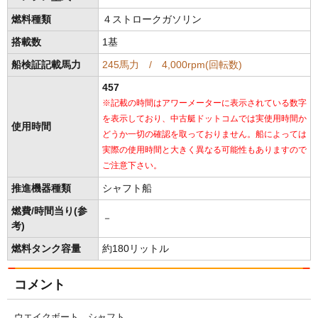
燃料種類
４ストロークガソリン
搭載数
1基
船検証記載馬力
245馬力 / 4,000rpm(回転数)
457
※記載の時間はアワーメーターに表示されている数字
を表示しており、中古艇ドットコムでは実使用時間か
使用時間
どうか一切の確認を取っておりません。船によっては
実際の使用時間と大きく異なる可能性もありますので
ご注意下さい。
推進機器種類
シャフト船
燃費/時間当り(参
－
考)
燃料タンク容量
約180リットル
コメント
ウエイクボート シャフト