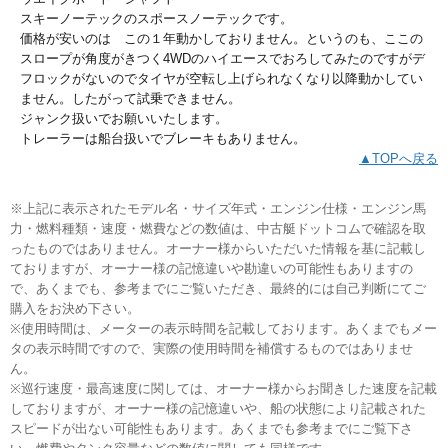
スキーノーテックのスポースノーテックです。
価格が安いのは この１年動かしておりません。というのも、ここの
スロープが角度がきつく4WDのハイエースでおろしてみたのですがデ
フロックがないのでタイヤが空転し上げられなくなり以降動かしてい
ません。したがって試乗できません。
ジャンク扱いでお願いいたします。
トレーラーは船台扱いでブレーキもありません。
▲TOPへ戻る
※上記に表示されたモデル名・サイズ年式・エンジン仕様・エンジン馬
力・燃料種類・速度・燃費などの数値は、中古艇ドットコムで確認を取
ったものではありません。オーナー様からいただいた情報を基に記載し
ておりますが、オーナー様の記憶違いや勘違いの可能性もありますの
で、あくまでも、参考までにご覧いただき、最終的には自己判断にてご
購入をお決め下さい。
※使用時間は、メーターの表示時間を記載しております。あくまでもメー
タの表示時間ですので、実際の使用時間を補償するものではありませ
ん。
※巡行速度・最高速度に関しては、オーナー様からお聞きした速度を記載
しておりますが、オーナー様の記憶違いや、船の状態により記載された
スピードが出ない可能性もあります。あくまでも参考までにご覧下さ