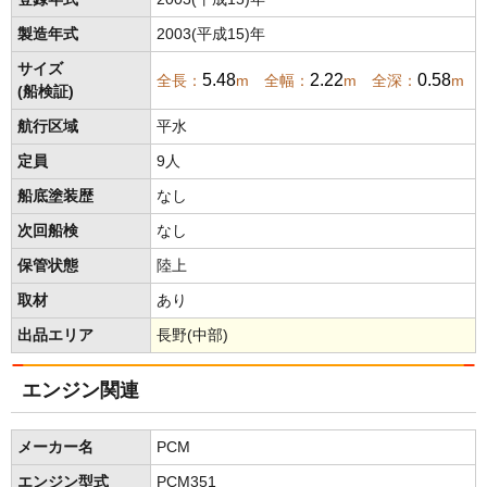
製造年式
2003(平成15)年
サイズ
5.48
2.22
0.58
全長：
m 全幅：
m 全深：
m
(船検証)
航行区域
平水
定員
9人
船底塗装歴
なし
次回船検
なし
保管状態
陸上
取材
あり
出品エリア
長野(中部)
エンジン関連
メーカー名
PCM
エンジン型式
PCM351