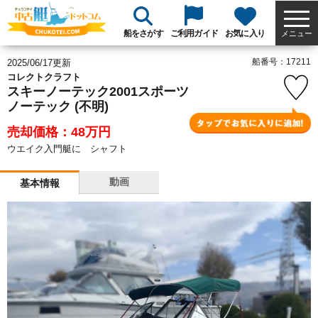
船をさがす
ご利用ガイド
お気に入り
メニュー
船番号：17211
2025/06/17更新
コレクトクラフト
スキーノーテック2001スポーツ
ノーテック (不明)
売却価格：48
万円
ウエイク入門艇に シャフト
動画
基本情報