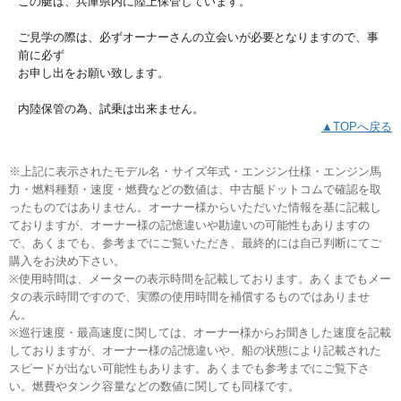
この艇は、兵庫県内に陸上保管しています。
ご見学の際は、必ずオーナーさんの立会いが必要となりますので、事
前に必ず
お申し出をお願い致します。
内陸保管の為、試乗は出来ません。
▲TOPへ戻る
※上記に表示されたモデル名・サイズ年式・エンジン仕様・エンジン馬
力・燃料種類・速度・燃費などの数値は、中古艇ドットコムで確認を取
ったものではありません。オーナー様からいただいた情報を基に記載し
ておりますが、オーナー様の記憶違いや勘違いの可能性もありますの
で、あくまでも、参考までにご覧いただき、最終的には自己判断にてご
購入をお決め下さい。
※使用時間は、メーターの表示時間を記載しております。あくまでもメー
タの表示時間ですので、実際の使用時間を補償するものではありませ
ん。
※巡行速度・最高速度に関しては、オーナー様からお聞きした速度を記載
しておりますが、オーナー様の記憶違いや、船の状態により記載された
スピードが出ない可能性もあります。あくまでも参考までにご覧下さ
い。燃費やタンク容量などの数値に関しても同様です。