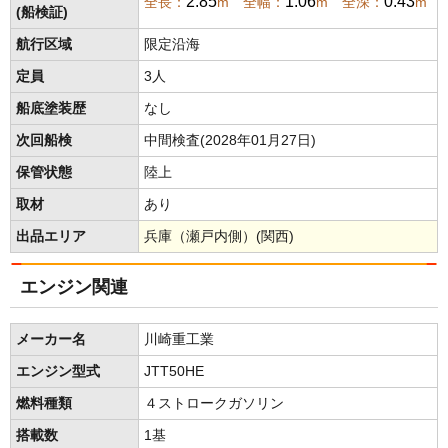
2.85
1.06
0.43
全長：
m 全幅：
m 全深：
m
(船検証)
航行区域
限定沿海
定員
3人
船底塗装歴
なし
次回船検
中間検査(2028年01月27日)
保管状態
陸上
取材
あり
出品エリア
兵庫（瀬戸内側）(関西)
エンジン関連
メーカー名
川崎重工業
エンジン型式
JTT50HE
燃料種類
４ストロークガソリン
搭載数
1基