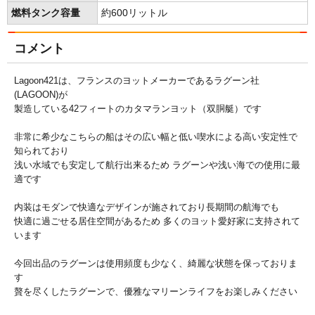
燃料タンク容量
約600リットル
コメント
Lagoon421は、フランスのヨットメーカーであるラグーン社
(LAGOON)が
製造している42フィートのカタマランヨット（双胴艇）です
非常に希少なこちらの船はその広い幅と低い喫水による高い安定性で
知られており
浅い水域でも安定して航行出来るため ラグーンや浅い海での使用に最
適です
内装はモダンで快適なデザインが施されており長期間の航海でも
快適に過ごせる居住空間があるため 多くのヨット愛好家に支持されて
います
今回出品のラグーンは使用頻度も少なく、綺麗な状態を保っておりま
す
贅を尽くしたラグーンで、優雅なマリーンライフをお楽しみください