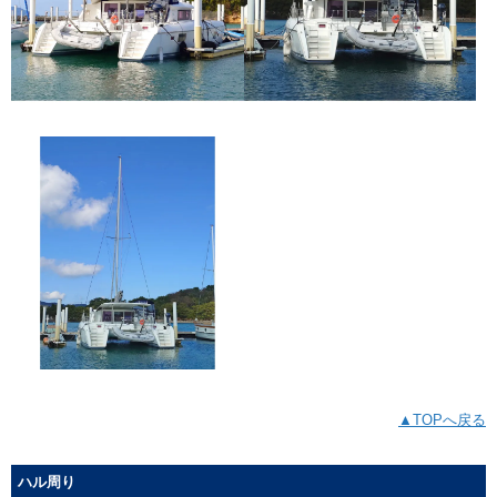
▲TOPへ戻る
ハル周り