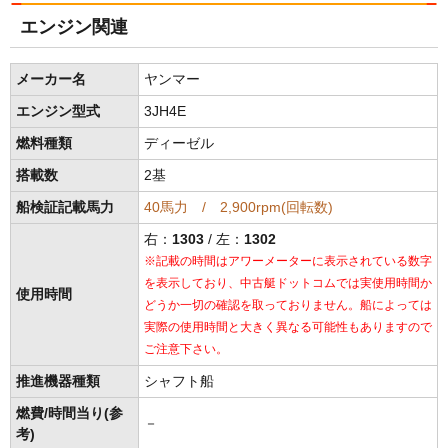
エンジン関連
メーカー名
ヤンマー
エンジン型式
3JH4E
燃料種類
ディーゼル
搭載数
2基
船検証記載馬力
40馬力 / 2,900rpm(回転数)
右：
1303
/ 左：
1302
※記載の時間はアワーメーターに表示されている数字
を表示しており、中古艇ドットコムでは実使用時間か
使用時間
どうか一切の確認を取っておりません。船によっては
実際の使用時間と大きく異なる可能性もありますので
ご注意下さい。
推進機器種類
シャフト船
燃費/時間当り(参
－
考)