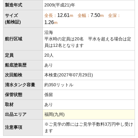
製造年式
2009(平成21)年
12.61
7.50
サイズ
全長：
m 全幅：
m 全深：
1.26
(船検証)
m
沿海
航行区域
平水時の定員は20名 平水を超える場合は定
員は12名となります
定員
20人
船底塗装歴
あり
次回船検
本検査(2027年07月29日)
清水タンク容量
約350リットル
保管状態
係留
取材
あり
出品エリア
福岡(九州)
※ご見学の際にはご見学手数料3万円申し受け
注意事項
ます