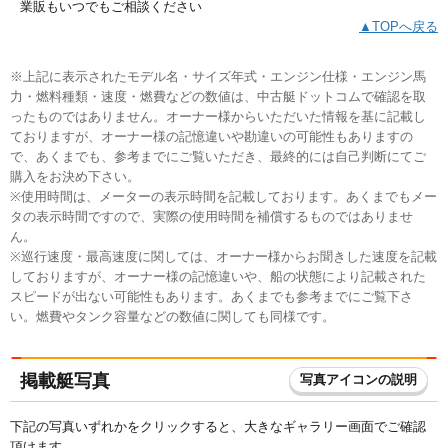
業販もいつでもご相談ください
▲TOPへ戻る
※上記に表示されたモデル名・サイズ年式・エンジン仕様・エンジン馬
力・燃料種類・速度・燃費などの数値は、中古艇ドットコムで確認を取
ったものではありません。オーナー様からいただいた情報を基に記載し
ておりますが、オーナー様の記憶違いや勘違いの可能性もありますの
で、あくまでも、参考までにご覧いただき、最終的には自己判断にてご
購入をお決め下さい。
※使用時間は、メーターの表示時間を記載しております。あくまでもメー
タの表示時間ですので、実際の使用時間を補償するものではありませ
ん。
※巡行速度・最高速度に関しては、オーナー様からお聞きした速度を記載
しておりますが、オーナー様の記憶違いや、船の状態により記載された
スピードが出ない可能性もあります。あくまでも参考までにご覧下さ
い。燃費やタンク容量などの数値に関しても同様です。
掲載艇写真
写真アイコンの説明
下記の写真いずれかをクリックすると、大きなギャラリー画面でご確認
頂けます。