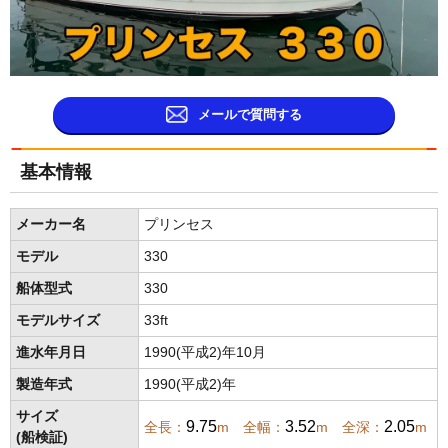
メールで質問する
基本情報
メーカー名
プリンセス
モデル
330
船体型式
330
モデルサイズ
33ft
進水年月日
1990(平成2)年10月
製造年式
1990(平成2)年
サイズ
9.75
3.52
2.05
全長：
m 全幅：
m 全深：
m
(船検証)