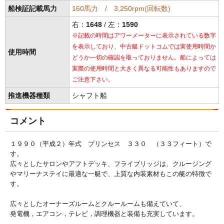
船検証記載馬力
160馬力 / 3,250rpm(回転数)
右：
1648
/ 左：
1590
※記載の時間はアワーメーターに表示されている数字
を表示しており、中古艇ドットコムでは実使用時間か
使用時間
どうか一切の確認を取っておりません。船によっては
実際の使用時間と大きく異なる可能性もありますので
ご注意下さい。
推進機器種類
シャフト船
コメント
１９９０（平成２）年式 プリンセス ３３０ （３３フィート）で
す。
広々としたサロンやアフトデッキ、フライブリッジは、クルージング
やマリーナステイに最適な一艇で、上質な内装素材もこの艇の特徴で
す。
広々としたオーナーズルームとクルールームも備えていて、
発電機，エアコン，テレビ，調理機器と装備も充実しています。