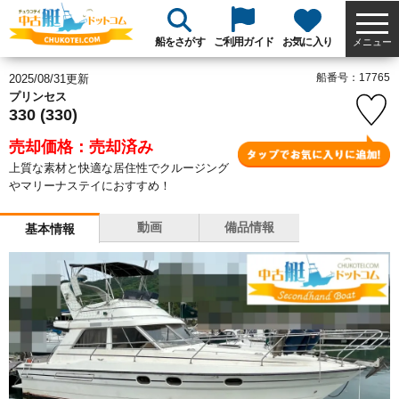
船をさがす
ご利用ガイド
お気に入り
メニュー
船番号：17765
2025/08/31更新
プリンセス
330 (330)
売却価格：売却済み
上質な素材と快適な居住性でクルージング
やマリーナステイにおすすめ！
動画
備品情報
基本情報