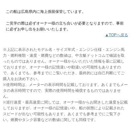
この船は広島県内に海上係留保管しています。
ご見学の際は必ずオーナー様の立ち合いが必要となりますので、事前
に必ずお申し出をお願いいたします。
▲TOPへ戻る
※上記に表示されたモデル名・サイズ年式・エンジン仕様・エンジン馬
力・燃料種類・速度・燃費などの数値は、中古艇ドットコムで確認を取
ったものではありません。オーナー様からいただいた情報を基に記載し
ておりますが、オーナー様の記憶違いや勘違いの可能性もありますの
で、あくまでも、参考までにご覧いただき、最終的には自己判断にてご
購入をお決め下さい。
※使用時間は、メーターの表示時間を記載しております。あくまでもメー
タの表示時間ですので、実際の使用時間を補償するものではありませ
ん。
※巡行速度・最高速度に関しては、オーナー様からお聞きした速度を記載
しておりますが、オーナー様の記憶違いや、船の状態により記載された
スピードが出ない可能性もあります。あくまでも参考までにご覧下さ
い。燃費やタンク容量などの数値に関しても同様です。