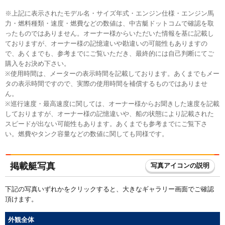
※上記に表示されたモデル名・サイズ年式・エンジン仕様・エンジン馬
力・燃料種類・速度・燃費などの数値は、中古艇ドットコムで確認を取
ったものではありません。オーナー様からいただいた情報を基に記載し
ておりますが、オーナー様の記憶違いや勘違いの可能性もありますの
で、あくまでも、参考までにご覧いただき、最終的には自己判断にてご
購入をお決め下さい。
※使用時間は、メーターの表示時間を記載しております。あくまでもメー
タの表示時間ですので、実際の使用時間を補償するものではありませ
ん。
※巡行速度・最高速度に関しては、オーナー様からお聞きした速度を記載
しておりますが、オーナー様の記憶違いや、船の状態により記載された
スピードが出ない可能性もあります。あくまでも参考までにご覧下さ
い。燃費やタンク容量などの数値に関しても同様です。
掲載艇写真
写真アイコンの説明
下記の写真いずれかをクリックすると、大きなギャラリー画面でご確認
頂けます。
外観全体