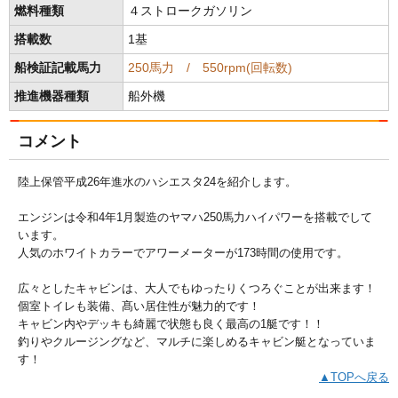
燃料種類
４ストロークガソリン
搭載数
1基
船検証記載馬力
250馬力 / 550rpm(回転数)
推進機器種類
船外機
コメント
陸上保管平成26年進水のハシエスタ24を紹介します。
エンジンは令和4年1月製造のヤマハ250馬力ハイパワーを搭載でして
います。
人気のホワイトカラーでアワーメーターが173時間の使用です。
広々としたキャビンは、大人でもゆったりくつろぐことが出来ます！
個室トイレも装備、髙い居住性が魅力的です！
キャビン内やデッキも綺麗で状態も良く最高の1艇です！！
釣りやクルージングなど、マルチに楽しめるキャビン艇となっていま
す！
▲TOPへ戻る