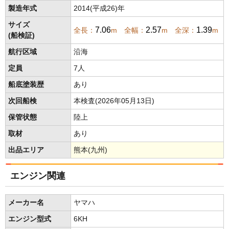
製造年式
2014(平成26)年
サイズ
7.06
2.57
1.39
全長：
m 全幅：
m 全深：
m
(船検証)
航行区域
沿海
定員
7人
船底塗装歴
あり
次回船検
本検査(2026年05月13日)
保管状態
陸上
取材
あり
出品エリア
熊本(九州)
エンジン関連
メーカー名
ヤマハ
エンジン型式
6KH