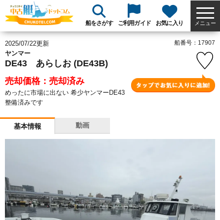
船をさがす
ご利用ガイド
お気に入り
メニュー
船番号：17907
2025/07/22更新
ヤンマー
DE43 あらしお (DE43B)
売却価格：売却済み
めったに市場に出ない 希少ヤンマーDE43
整備済みです
動画
基本情報