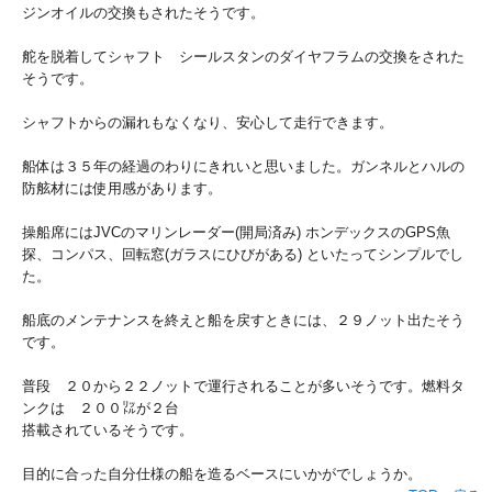
ジンオイルの交換もされたそうです。
舵を脱着してシャフト シールスタンのダイヤフラムの交換をされた
そうです。
シャフトからの漏れもなくなり、安心して走行できます。
船体は３５年の経過のわりにきれいと思いました。ガンネルとハルの
防舷材には使用感があります。
操船席にはJVCのマリンレーダー(開局済み) ホンデックスのGPS魚
探、コンパス、回転窓(ガラスにひびがある) といたってシンプルでし
た。
船底のメンテナンスを終えと船を戻すときには、２９ノット出たそう
です。
普段 ２０から２２ノットで運行されることが多いそうです。燃料タ
ンクは ２００㍑が２台
搭載されているそうです。
目的に合った自分仕様の船を造るベースにいかがでしょうか。