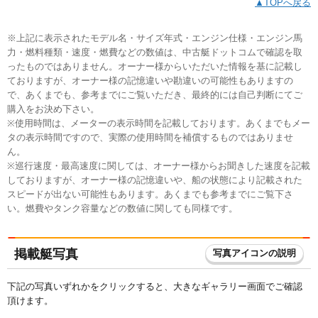
▲TOPへ戻る
※上記に表示されたモデル名・サイズ年式・エンジン仕様・エンジン馬
力・燃料種類・速度・燃費などの数値は、中古艇ドットコムで確認を取
ったものではありません。オーナー様からいただいた情報を基に記載し
ておりますが、オーナー様の記憶違いや勘違いの可能性もありますの
で、あくまでも、参考までにご覧いただき、最終的には自己判断にてご
購入をお決め下さい。
※使用時間は、メーターの表示時間を記載しております。あくまでもメー
タの表示時間ですので、実際の使用時間を補償するものではありませ
ん。
※巡行速度・最高速度に関しては、オーナー様からお聞きした速度を記載
しておりますが、オーナー様の記憶違いや、船の状態により記載された
スピードが出ない可能性もあります。あくまでも参考までにご覧下さ
い。燃費やタンク容量などの数値に関しても同様です。
掲載艇写真
写真アイコンの説明
下記の写真いずれかをクリックすると、大きなギャラリー画面でご確認
頂けます。