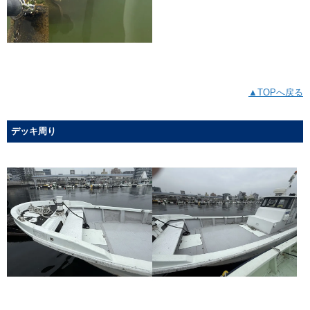
▲TOPへ戻る
デッキ周り