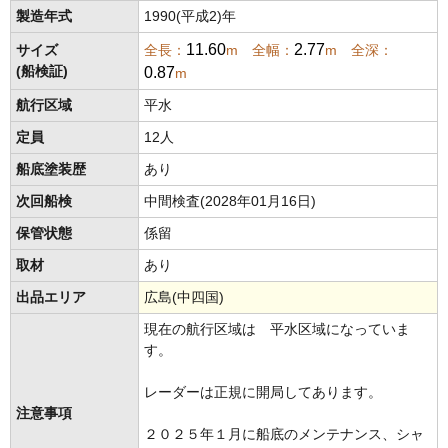
製造年式
1990(平成2)年
11.60
2.77
サイズ
全長：
m 全幅：
m 全深：
0.87
(船検証)
m
航行区域
平水
定員
12人
船底塗装歴
あり
次回船検
中間検査(2028年01月16日)
保管状態
係留
取材
あり
出品エリア
広島(中四国)
現在の航行区域は 平水区域になっていま
す。
レーダーは正規に開局してあります。
注意事項
２０２５年１月に船底のメンテナンス、シャ