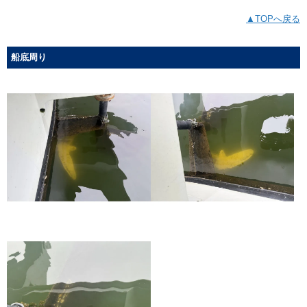
▲TOPへ戻る
船底周り