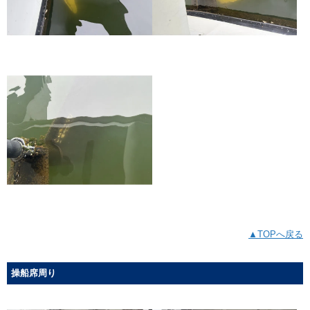
▲TOPへ戻る
操船席周り