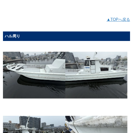
▲TOPへ戻る
ハル周り