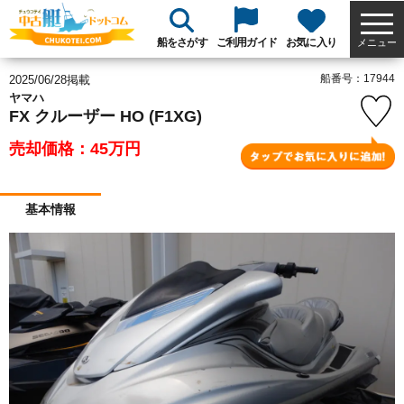
船をさがす
ご利用ガイド
お気に入り
メニュー
船番号：17944
2025/06/28掲載
ヤマハ
FX クルーザー HO (F1XG)
売却価格：45
万円
基本情報