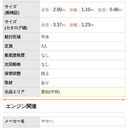
サイズ
2.90
1.10
0.46
全長：
m 全幅：
m 全深：
m
(船検証)
サイズ
3.37
1.23
全長：
m 全幅：
m
(カタログ値)
航行区域
平水
定員
3人
船底塗装歴
なし
次回船検
なし
保管状態
陸上
取材
あり
出品エリア
愛知(中部)
エンジン関連
メーカー名
ヤマハ