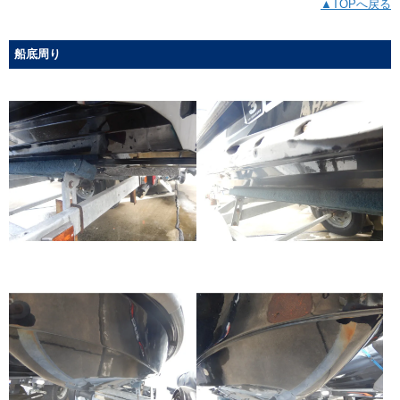
▲TOPへ戻る
船底周り