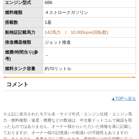
エンジン型式
6B6
燃料種類
４ストロークガソリン
搭載数
1基
船検証記載馬力
142馬力 / 10,000rpm(回転数)
推進機器種類
ジェット推進
燃費/時間当り(参
－
考)
燃料タンク容量
約70リットル
コメント
▲TOPへ戻る
※上記に表示されたモデル名・サイズ年式・エンジン仕様・エンジン馬
力・燃料種類・速度・燃費などの数値は、中古艇ドットコムで確認を取
ったものではありません。オーナー様からいただいた情報を基に記載し
ておりますが、オーナー様の記憶違いや勘違いの可能性もありますの
で、あくまでも、参考までにご覧いただき、最終的には自己判断にてご