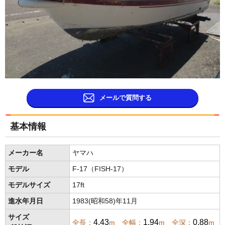
メールで質問する
基本情報
メーカー名
ヤマハ
モデル
F-17（FISH-17）
モデルサイズ
17ft
進水年月日
1983(昭和58)年11月
サイズ
4.43
1.94
0,88
全長：
m 全幅：
m 全深：
m