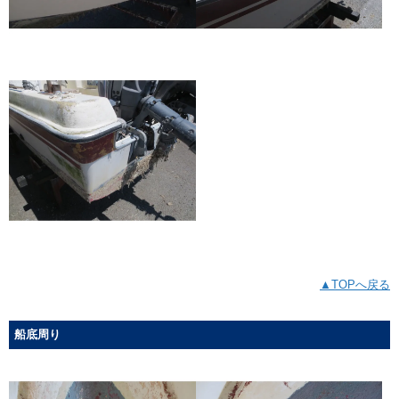
▲TOPへ戻る
船底周り