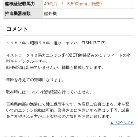
船検証記載馬力
40馬力 / 5,500rpm(回転数)
推進機器種類
船外機
コメント
１９８３年（昭和５８年）進水 ヤマハ FISH-17(F17)
４ストローク４０馬力エンジン(F40BET)換装済みの１７フィートの小
型キャビンクルーザー。
動作確認は出来ていませんが、補機も搭載しています。
年齢を考えての売却になります。
取材時にはエンジン始動確認を行っていません。
宮崎県南部の漁港にて陸上保管中です。お客様ご自身による、水を繋
いでのエンジン始動は可能。業者さまにお願いする際は５千円。試乗
をご希望される方が上下架料金のご負担をお願い致します。
▲TOPへ戻る