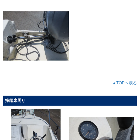
▲TOPへ戻る
操船席周り