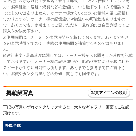
※上記に表示されたモデル名・サイズ年式・エンジン仕様・エンジン馬
力・燃料種類・速度・燃費などの数値は、中古艇ドットコムで確認を取
ったものではありません。オーナー様からいただいた情報を基に記載し
ておりますが、オーナー様の記憶違いや勘違いの可能性もありますの
で、あくまでも、参考までにご覧いただき、最終的には自己判断にてご
購入をお決め下さい。
※使用時間は、メーターの表示時間を記載しております。あくまでもメー
タの表示時間ですので、実際の使用時間を補償するものではありませ
ん。
※巡行速度・最高速度に関しては、オーナー様からお聞きした速度を記載
しておりますが、オーナー様の記憶違いや、船の状態により記載された
スピードが出ない可能性もあります。あくまでも参考までにご覧下さ
い。燃費やタンク容量などの数値に関しても同様です。
掲載艇写真
写真アイコンの説明
下記の写真いずれかをクリックすると、大きなギャラリー画面でご確認
頂けます。
外観全体