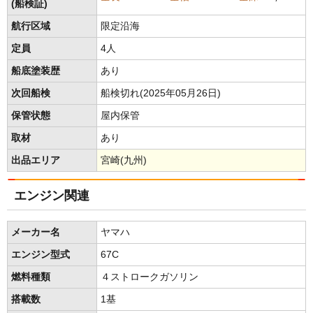
(船検証)
航行区域
限定沿海
定員
4人
船底塗装歴
あり
次回船検
船検切れ(2025年05月26日)
保管状態
屋内保管
取材
あり
出品エリア
宮崎(九州)
エンジン関連
メーカー名
ヤマハ
エンジン型式
67C
燃料種類
４ストロークガソリン
搭載数
1基