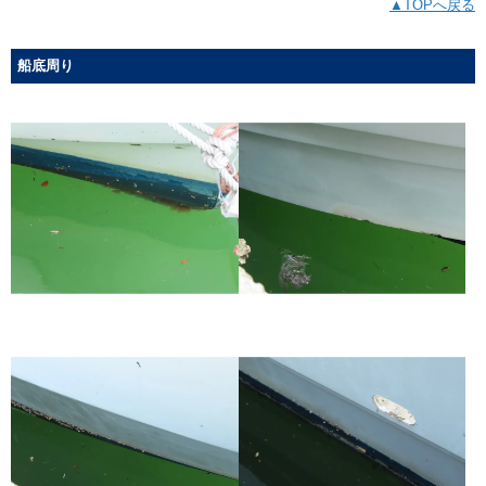
▲TOPへ戻る
船底周り