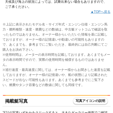
天候及び海上の状況によっては、試乗出来ない場合もありますので、
ご了承ください。
▲TOPへ戻る
※上記に表示されたモデル名・サイズ年式・エンジン仕様・エンジン馬
力・燃料種類・速度・燃費などの数値は、中古艇ドットコムで確認を取
ったものではありません。オーナー様からいただいた情報を基に記載し
ておりますが、オーナー様の記憶違いや勘違いの可能性もありますの
で、あくまでも、参考までにご覧いただき、最終的には自己判断にてご
購入をお決め下さい。
※使用時間は、メーターの表示時間を記載しております。あくまでもメー
タの表示時間ですので、実際の使用時間を補償するものではありませ
ん。
※巡行速度・最高速度に関しては、オーナー様からお聞きした速度を記載
しておりますが、オーナー様の記憶違いや、船の状態により記載された
スピードが出ない可能性もあります。あくまでも参考までにご覧下さ
い。燃費やタンク容量などの数値に関しても同様です。
掲載艇写真
写真アイコンの説明
下記の写真いずれかをクリックすると、大きなギャラリー画面でご確認