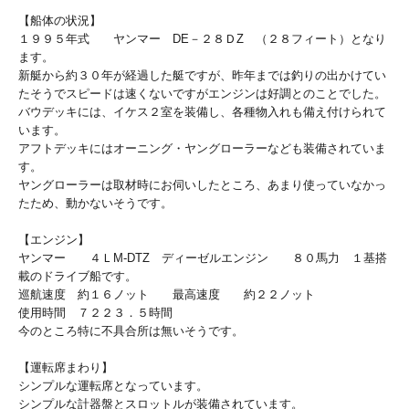
【船体の状況】
１９９５年式 ヤンマー DE－２８ＤZ （２８フィート）となり
ます。
新艇から約３０年が経過した艇ですが、昨年までは釣りの出かけてい
たそうでスピードは速くないですがエンジンは好調とのことでした。
バウデッキには、イケス２室を装備し、各種物入れも備え付けられて
います。
アフトデッキにはオーニング・ヤングローラーなども装備されていま
す。
ヤングローラーは取材時にお伺いしたところ、あまり使っていなかっ
たため、動かないそうです。
【エンジン】
ヤンマー ４ＬM-DTZ ディーゼルエンジン ８０馬力 １基搭
載のドライブ船です。
巡航速度 約１６ノット 最高速度 約２２ノット
使用時間 ７２２３．５時間
今のところ特に不具合所は無いそうです。
【運転席まわり】
シンプルな運転席となっています。
シンプルな計器盤とスロットルが装備されています。