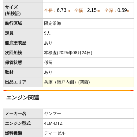
サイズ
6.73
2.15
0.59
全長：
m 全幅：
m 全深：
m
(船検証)
航行区域
限定沿海
定員
9人
船底塗装歴
あり
次回船検
本検査(2025年08月24日)
保管状態
係留
取材
あり
出品エリア
兵庫（瀬戸内側）(関西)
エンジン関連
メーカー名
ヤンマー
エンジン型式
4LM-DTZ
燃料種類
ディーゼル