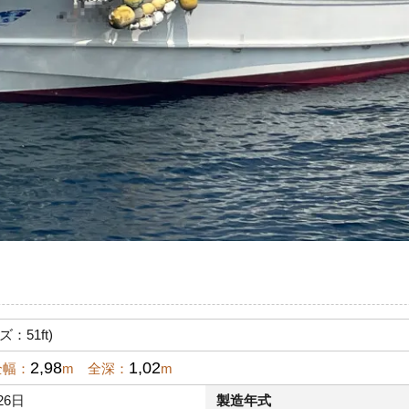
ズ：51ft)
2,98
1,02
全幅：
m 全深：
m
26日
製造年式