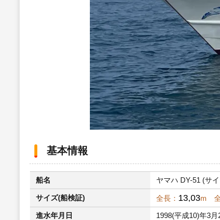
基本情報
船名
ヤマハ DY-51 (サイ
13,03
サイズ(船検証)
全長：
m 
進水年月日
1998(平成10)年3月