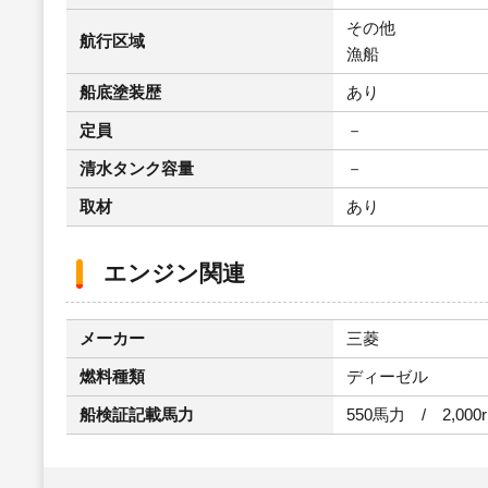
その他
航行区域
漁船
船底塗装歴
あり
定員
－
清水タンク容量
－
取材
あり
エンジン関連
メーカー
三菱
燃料種類
ディーゼル
船検証記載馬力
550馬力 / 2,000