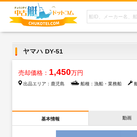
ヤマハ DY-51
1,450
売却価格：
万円
出品エリア：鹿児島
船種：漁船・業務船
船
動画
基本情報