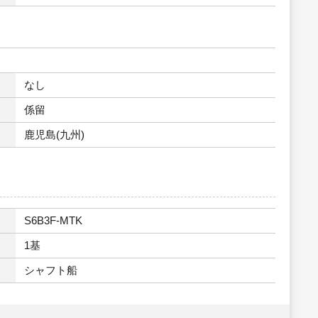
なし
係留
鹿児島(九州)
S6B3F-MTK
1基
シャフト船