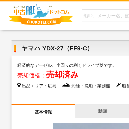
ヤマハ YDX-27（FF9-C）
経済的なデーゼル、小回りの利くドライブ艇です。
売却済み
売却価格：
出品エリア：広島
船種：漁船・業務船
船番
動画
基本情報