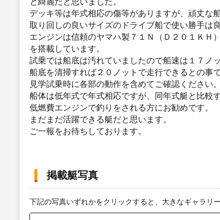
と綺麗だと思いました。
デッキ等は年式相応の傷等がありますが、頑丈な
取り回しの良いサイズのドライブ船で使い勝手は
エンジンは信頼のヤマハ製７１Ｎ（Ｄ２０１ＫＨ
を搭載しています。
試乗では船底は汚れていましたので船速は１７ノ
船底を清掃すれば２０ノットで走行できるとの事
見学試乗時に各部の動作を含めてご確認ください
船体は低年式で年式相応ですが、同年式艇と比較
低燃費エンジンで釣りをされる方にお勧めです。
まだまだ活躍できる艇だと思います。
ご一報をお待ちしております。
掲載艇写真
下記の写真いずれかをクリックすると、大きなギャラリ