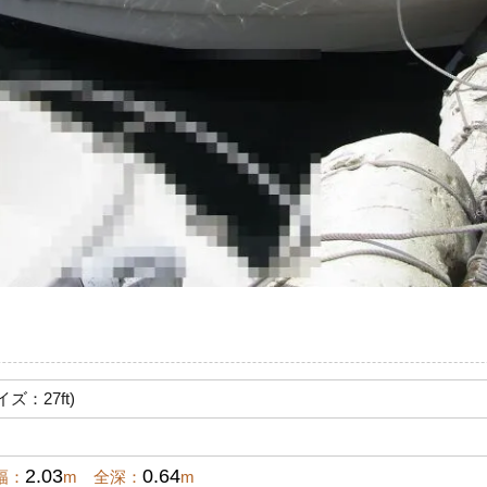
イズ：27ft)
2.03
0.64
幅：
m 全深：
m