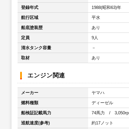
登録年式
1988(昭和63)年
航行区域
平水
船底塗装歴
あり
定員
9人
清水タンク容量
－
取材
あり
エンジン関連
メーカー
ヤマハ
燃料種類
ディーゼル
船検証記載馬力
74馬力 / 3,050r
巡航速度(参考)
約17ノット