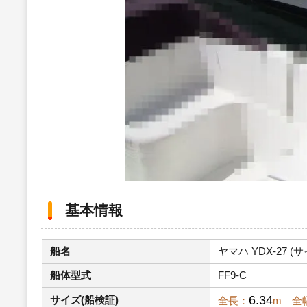
基本情報
船名
ヤマハ YDX-27 (サ
船体型式
FF9-C
6.34
サイズ(船検証)
全長：
m 全