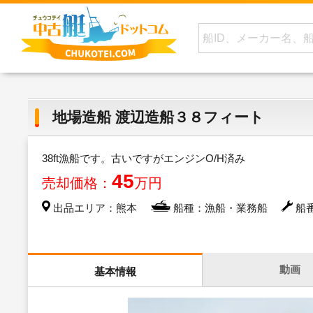
地場造船 渡辺造船３８フィート
38ft漁船です。古いですがエンジンO/H済み
45
売却価格：
万円
出品エリア：熊本
船種：漁船・業務船
船番
動画
基本情報