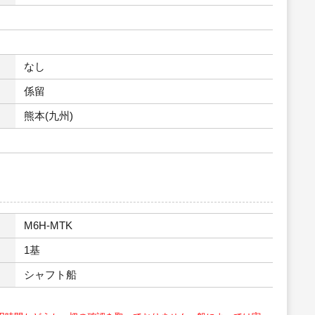
なし
係留
熊本(九州)
M6H-MTK
1基
シャフト船