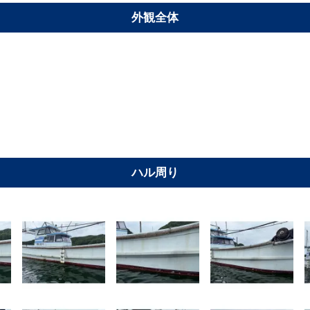
外観全体
ハル周り