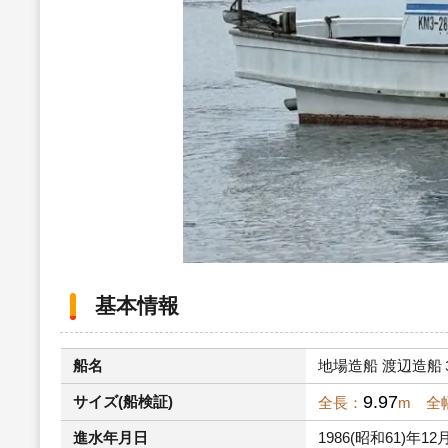
基本情報
船名
地場造船 渡辺造船３
9.97
サイズ(船検証)
全長：
m 全
進水年月日
1986(昭和61)年12