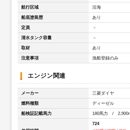
航行区域
沿海
船底塗装歴
あり
定員
－
清水タンク容量
－
取材
あり
注意事項
漁船登録のみ
エンジン関連
メーカー
三菱ダイヤ
燃料種類
ディーゼル
船検証記載馬力
180馬力 / 2,900
724