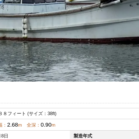
８フィート (サイズ：38ft)
2.68
0.90
幅：
m 全深：
m
月8日
製造年式