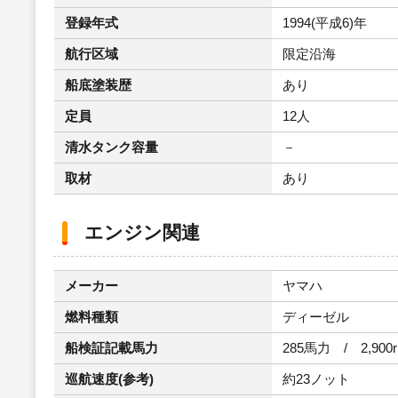
登録年式
1994(平成6)年
航行区域
限定沿海
船底塗装歴
あり
定員
12人
清水タンク容量
－
取材
あり
エンジン関連
メーカー
ヤマハ
燃料種類
ディーゼル
船検証記載馬力
285馬力 / 2,900
巡航速度(参考)
約23ノット