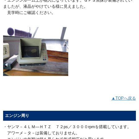
・エンジンルーム上が物入になっています。ＧＰＳ魚探が装備されてい
ましたが、液晶がやけている様に見えました。
見学時にご確認ください。
▲TOPへ戻る
エンジン周り
・ヤンマ－４ＬＭ―ＨＴＺ ７２ps／３０００rpmを搭載しています。
アワーメ－タ－は装備しておりません。