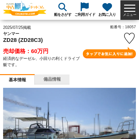
船をさがす
ご利用ガイド
お気に入り
メニュー
船番号：18057
2025/07/25掲載
ヤンマー
ZD28 (ZD28C3)
売却価格：60
万円
経済的なデーゼル、小回りの利くドライブ
艇です。
備品情報
基本情報