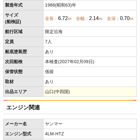
製造年式
1988(昭和63)年
サイズ
6.72
2.14
0.70
全長：
m 全幅：
m 全深：
m
(船検証)
航行区域
限定沿海
定員
7人
船底塗装歴
あり
次回船検
本検査(2027年02月09日)
保管状態
係留
取材
あり
出品エリア
山口(中四国)
エンジン関連
メーカー名
ヤンマー
エンジン型式
4LM-HTZ