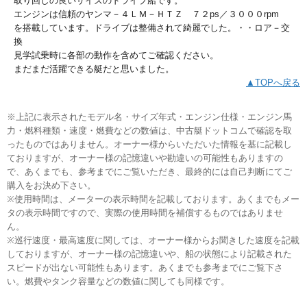
取り回しの良いサイズのドライブ船です。
エンジンは信頼のヤンマ－４ＬＭ－ＨＴＺ ７２ps／３０００rpm
を搭載しています。ドライブは整備されて綺麗でした。・・ロア－交
換
見学試乗時に各部の動作を含めてご確認ください。
まだまだ活躍できる艇だと思いました。
▲TOPへ戻る
※上記に表示されたモデル名・サイズ年式・エンジン仕様・エンジン馬
力・燃料種類・速度・燃費などの数値は、中古艇ドットコムで確認を取
ったものではありません。オーナー様からいただいた情報を基に記載し
ておりますが、オーナー様の記憶違いや勘違いの可能性もありますの
で、あくまでも、参考までにご覧いただき、最終的には自己判断にてご
購入をお決め下さい。
※使用時間は、メーターの表示時間を記載しております。あくまでもメー
タの表示時間ですので、実際の使用時間を補償するものではありませ
ん。
※巡行速度・最高速度に関しては、オーナー様からお聞きした速度を記載
しておりますが、オーナー様の記憶違いや、船の状態により記載された
スピードが出ない可能性もあります。あくまでも参考までにご覧下さ
い。燃費やタンク容量などの数値に関しても同様です。