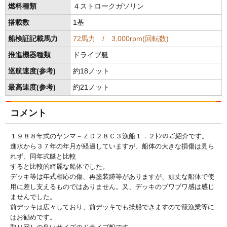
燃料種類
４ストロークガソリン
搭載数
1基
船検証記載馬力
72馬力 / 3,000rpm(回転数)
推進機器種類
ドライブ艇
巡航速度(参考)
約18ノット
最高速度(参考)
約21ノット
コメント
１９８８年式のヤンマ－ＺＤ２８Ｃ３漁船１．２ﾄﾝのご紹介です。
進水から３７年の年月が経過していますが、船体の大きな損傷は見ら
れず、同年式艇と比較
すると比較的綺麗な船体でした。
デッキ等は年式相応の傷、再塗装跡等がありますが、頑丈な船体で使
用に差し支えるものではありません。又、デッキのブワブワ感は感じ
ませんでした。
前デッキは広々しており、前デッキでも操船できますので籠漁業等に
はお勧めです。