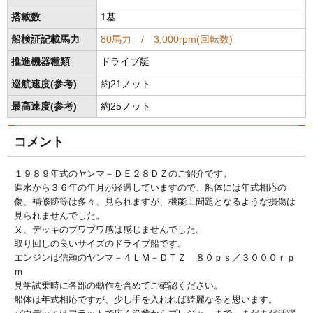
搭載数
1基
船検証記載馬力
80馬力 / 3,000rpm(回転数)
推進機器種類
ドライブ艇
巡航速度(参考)
約21ノット
最高速度(参考)
約25ノット
コメント
１９８９年式のヤンマ－ＤＥ２８ＤＺのご紹介です。
進水から３６年の年月が経過していますので、船体には年式相応の
傷、補修跡等は多々、見られますが、機能上問題となるような損傷は
見られませんでした。
又、デッキのブワブワ感は感じませんでした。
取り回しの良いサイズのドライブ船です。
エンジンは信頼のヤンマ－４ＬＭ－ＤＴＺ ８０ｐｓ／３０００ｒｐ
ｍ
見学試乗時に各部の動作を含めてご確認ください。
船体は年式相応ですが、少し手を入れれば綺麗なると思います。