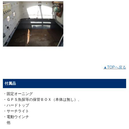
▲TOPへ戻る
付属品
・固定オーニング
・ＧＰＳ魚探等の保管ＢＯＸ（本体は無し）、
・ハードトップ
・サーチライト
・電動ウインチ
他