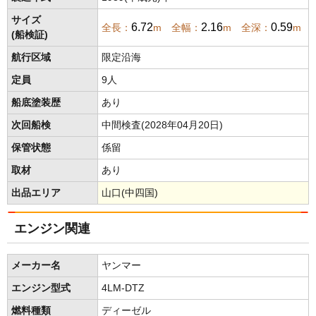
サイズ
6.72
2.16
0.59
全長：
m 全幅：
m 全深：
m
(船検証)
航行区域
限定沿海
定員
9人
船底塗装歴
あり
次回船検
中間検査(2028年04月20日)
保管状態
係留
取材
あり
出品エリア
山口(中四国)
エンジン関連
メーカー名
ヤンマー
エンジン型式
4LM-DTZ
燃料種類
ディーゼル