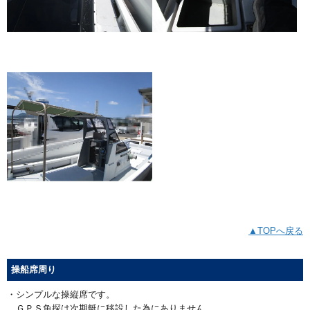
▲TOPへ戻る
操船席周り
・シンプルな操縦席です。
ＧＰＳ魚探は次期艇に移設した為にありません。