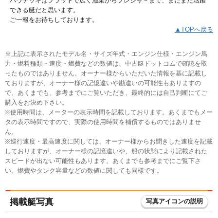
バウデッキはフラットで広く漁業からプレジャ－まで、まだまだ活躍
できる艇だと思います。
ご一報をお待ちしております。
▲TOPへ戻る
※上記に表示されたモデル名・サイズ年式・エンジン仕様・エンジン馬
力・燃料種類・速度・燃費などの数値は、中古艇ドットコムで確認を取
ったものではありません。オーナー様からいただいた情報を基に記載し
ておりますが、オーナー様の記憶違いや勘違いの可能性もありますの
で、あくまでも、参考までにご覧いただき、最終的には自己判断にてご
購入をお決め下さい。
※使用時間は、メーターの表示時間を記載しております。あくまでもメー
タの表示時間ですので、実際の使用時間を補償するものではありませ
ん。
※巡行速度・最高速度に関しては、オーナー様からお聞きした速度を記載
しておりますが、オーナー様の記憶違いや、船の状態により記載された
スピードが出ない可能性もあります。あくまでも参考までにご覧下さ
い。燃費やタンク容量などの数値に関しても同様です。
掲載艇写真
写真アイコンの説明