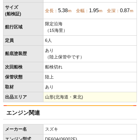
サイズ
5.38
1.95
0.87
全長：
m 全幅：
m 全深：
m
(船検証)
限定沿海
航行区域
（15海里）
定員
6人
あり
船底塗装歴
（陸上保管中です）
次回船検
船検切れ
保管状態
陸上
取材
あり
出品エリア
山形(北海道・東北)
エンジン関連
メーカー名
スズキ
エンジン型式
DF60A(06002F)