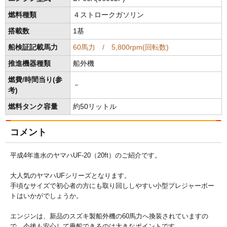
燃料種類
４ストロークガソリン
搭載数
1基
船検証記載馬力
60馬力 / 5,800rpm(回転数)
推進機器種類
船外機
燃費/時間当り(参
－
考)
燃料タンク容量
約50リットル
コメント
平成4年進水のヤマハUF-20（20ft）のご紹介です。
大人気のヤマハUFシリーズとなります。
手頃なサイズで初心者の方にも取り回ししやすい小型プレジャーボー
トはいかがでしょうか。
エンジンは、新品のスズキ製船外機の60馬力へ換装されていますの
で、今後も安心して乗船できるのは大きなポイントです。