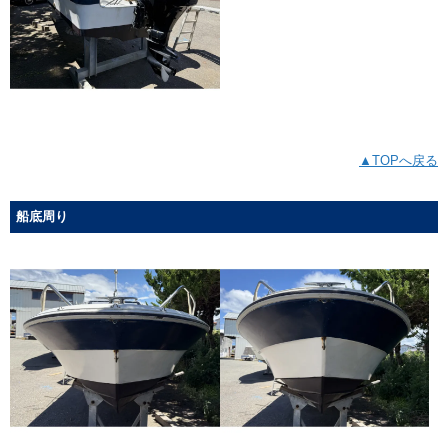
▲TOPへ戻る
船底周り