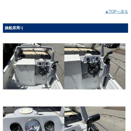
▲TOPへ戻る
操船席周り