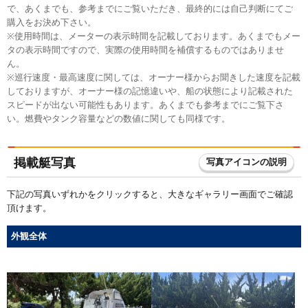
で、あくまでも、参考までにご覧いただき、最終的には自己判断にてご
購入をお決め下さい。
※使用時間は、メーターの表示時間を記載しております。あくまでもメー
タの表示時間ですので、実際の使用時間を補償するものではありませ
ん。
※巡行速度・最高速度に関しては、オーナー様からお聞きした速度を記載
しておりますが、オーナー様の記憶違いや、船の状態により記載された
スピードが出ない可能性もあります。あくまでも参考までにご覧下さ
い。燃費やタンク容量などの数値に関しても同様です。
掲載艇写真
写真アイコンの説明
下記の写真いずれかをクリックすると、大きなギャラリー画面でご確認
頂けます。
外観全体