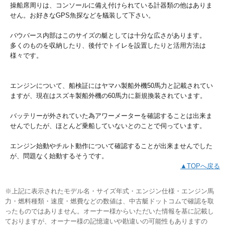
操船席周りは、コンソールに備え付けられている計器類の他はありま
せん。お好きなGPS魚探などを艤装して下さい。
バウバース内部はこのサイズの艇としては十分な広さがあります。
多くのものを収納したり、後付でトイレを設置したりと活用方法は
様々です。
エンジンについて、船検証にはヤマハ製船外機50馬力と記載されてい
ますが、現在はスズキ製船外機の60馬力に新規換装されています。
バッテリーが外されていた為アワーメーターを確認することは出来ま
せんでしたが、ほとんど乗船していないとのことで伺っています。
エンジン始動やチルト動作について確認することが出来ませんでした
が、問題なく始動するそうです。
▲TOPへ戻る
※上記に表示されたモデル名・サイズ年式・エンジン仕様・エンジン馬
力・燃料種類・速度・燃費などの数値は、中古艇ドットコムで確認を取
ったものではありません。オーナー様からいただいた情報を基に記載し
ておりますが、オーナー様の記憶違いや勘違いの可能性もありますの