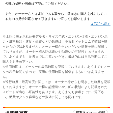
各部の状態や画像は下記にてご覧ください。
また、オーナーさんは多忙である事から、前向きに購入を検討してい
る方のみ見学対応させて頂きますので宜しくお願いします。
▲TOPへ戻る
※上記に表示されたモデル名・サイズ年式・エンジン仕様・エンジン馬
力・燃料種類・速度・燃費などの数値は、中古艇ドットコムで確認を取
ったものではありません。オーナー様からいただいた情報を基に記載し
ておりますが、オーナー様の記憶違いや勘違いの可能性もありますの
で、あくまでも、参考までにご覧いただき、最終的には自己判断にてご
購入をお決め下さい。
※使用時間は、メーターの表示時間を記載しております。あくまでもメー
タの表示時間ですので、実際の使用時間を補償するものではありませ
ん。
※巡行速度・最高速度に関しては、オーナー様からお聞きした速度を記載
しておりますが、オーナー様の記憶違いや、船の状態により記載された
スピードが出ない可能性もあります。あくまでも参考までにご覧下さ
い。燃費やタンク容量などの数値に関しても同様です。
写真アイコンの説明