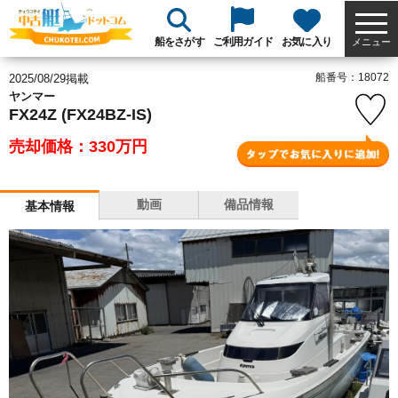
船をさがす
ご利用ガイド
お気に入り
メニュー
船番号：18072
2025/08/29掲載
ヤンマー
FX24Z (FX24BZ-IS)
売却価格：330
万円
動画
備品情報
基本情報