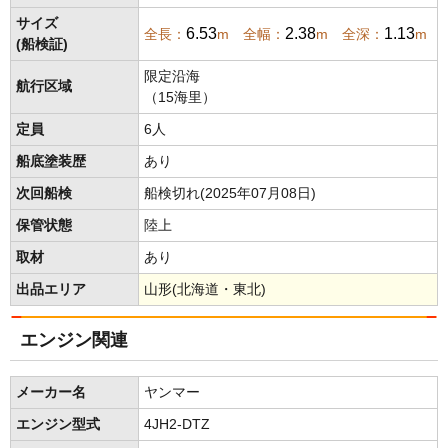
サイズ
6.53
2.38
1.13
全長：
m 全幅：
m 全深：
m
(船検証)
限定沿海
航行区域
（15海里）
定員
6人
船底塗装歴
あり
次回船検
船検切れ(2025年07月08日)
保管状態
陸上
取材
あり
出品エリア
山形(北海道・東北)
エンジン関連
メーカー名
ヤンマー
エンジン型式
4JH2-DTZ