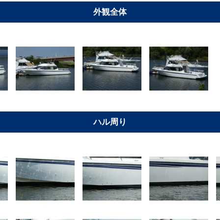
外観全体
ハル周り