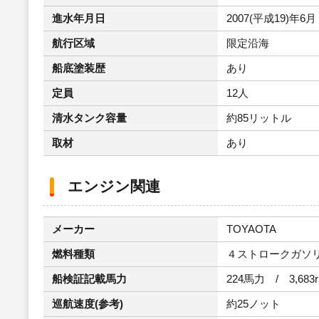
進水年月日
2007(平成19)年6月
航行区域
限定沿海
船底塗装歴
あり
定員
12人
清水タンク容量
約85リットル
取材
あり
エンジン関連
メーカー
TOYAOTA
燃料種類
４ストロークガソ
船検証記載馬力
224馬力 / 3,683
巡航速度(参考)
約25ノット