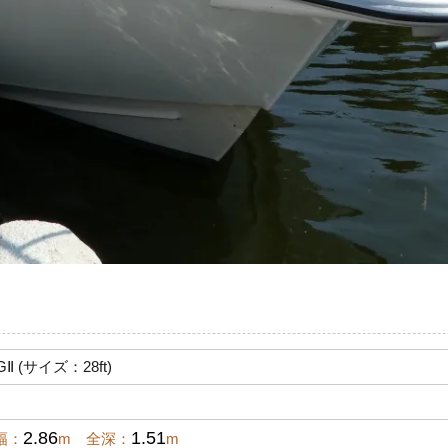
 (サイズ：28ft)
2.86
1.51
幅：
m 全深：
m