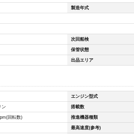
製造年式
次回船検
保管状態
出品エリア
エンジン型式
リン
搭載数
rpm(回転数)
推進機器種類
最高速度(参考)