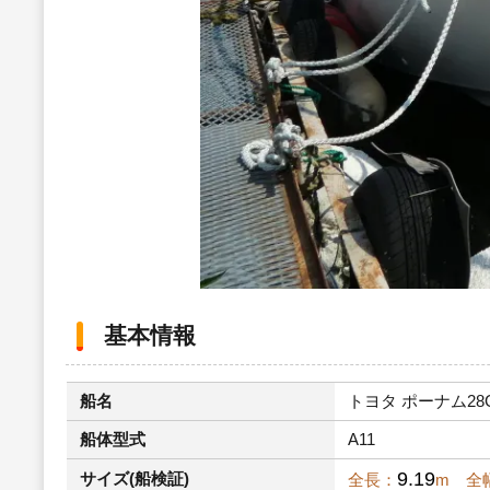
基本情報
船名
トヨタ ポーナム28GⅡ
船体型式
A11
9.19
サイズ(船検証)
全長：
m 全