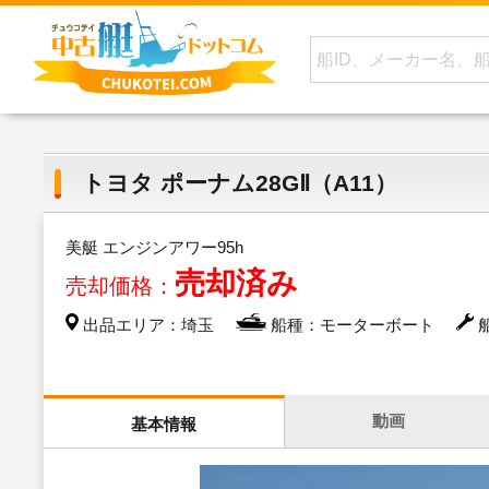
トヨタ ポーナム28GⅡ（A11）
美艇 エンジンアワー95h
売却済み
売却価格：
出品エリア：埼玉
船種：モーターボート
船
動画
基本情報