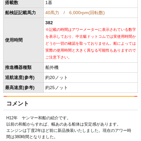
搭載数
1基
船検証記載馬力
40馬力 / 6,000rpm(回転数)
382
※記載の時間はアワーメーターに表示されている数字
を表示しており、中古艇ドットコムでは実使用時間か
使用時間
どうか一切の確認を取っておりません。船によっては
実際の使用時間と大きく異なる可能性もありますので
ご注意下さい。
推進機器種類
船外機
巡航速度(参考)
約20ノット
最高速度(参考)
約25ノット
コメント
H12年 ヤンマー和船の紹介です。
以前の和船からすれば、幅あのある船体は安定感があります。
エンジンは丁度2年ほど前に新品換装いたしました。現在のアワー時
間は380時間となりました。