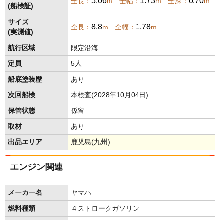
5.06
1.73
0.70
全長：
m 全幅：
m 全深：
m
(船検証)
サイズ
8.8
1.78
全長：
m 全幅：
m
(実測値)
航行区域
限定沿海
定員
5人
船底塗装歴
あり
次回船検
本検査(2028年10月04日)
保管状態
係留
取材
あり
出品エリア
鹿児島(九州)
エンジン関連
メーカー名
ヤマハ
燃料種類
４ストロークガソリン