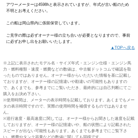
アワーメーターは4598hと表示されていますが、年式が古い船のため
不明とお考えください。
この船は岡山県内に係留保管しています。
ご見学の際は必ずオーナー様の立ち合いが必要となりますので、事前
に必ずお申し出をお願いいたします。
▲TOPへ戻る
※上記に表示されたモデル名・サイズ年式・エンジン仕様・エンジン馬
力・燃料種類・速度・燃費などの数値は、中古艇ドットコムで確認を取
ったものではありません。オーナー様からいただいた情報を基に記載し
ておりますが、オーナー様の記憶違いや勘違いの可能性もありますの
で、あくまでも、参考までにご覧いただき、最終的には自己判断にてご
購入をお決め下さい。
※使用時間は、メーターの表示時間を記載しております。あくまでもメー
タの表示時間ですので、実際の使用時間を補償するものではありませ
ん。
※巡行速度・最高速度に関しては、オーナー様からお聞きした速度を記載
しておりますが、オーナー様の記憶違いや、船の状態により記載された
スピードが出ない可能性もあります。あくまでも参考までにご覧下さ
い。燃費やタンク容量などの数値に関しても同様です。