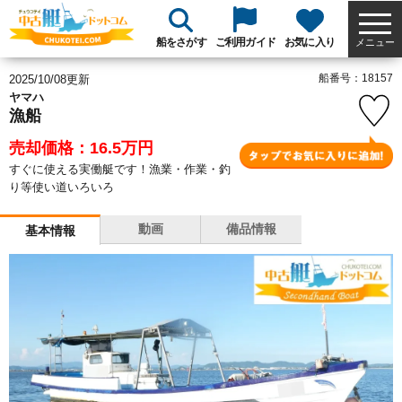
船をさがす
ご利用ガイド
お気に入り
メニュー
船番号：18157
2025/10/08更新
ヤマハ
漁船
売却価格：16.5
万円
すぐに使える実働艇です！漁業・作業・釣
り等使い道いろいろ
動画
備品情報
基本情報