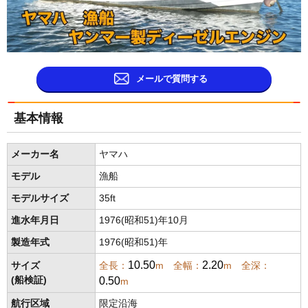
メールで質問する
基本情報
メーカー名
ヤマハ
モデル
漁船
モデルサイズ
35ft
進水年月日
1976(昭和51)年10月
製造年式
1976(昭和51)年
10.50
2.20
サイズ
全長：
m 全幅：
m 全深：
0.50
(船検証)
m
航行区域
限定沿海