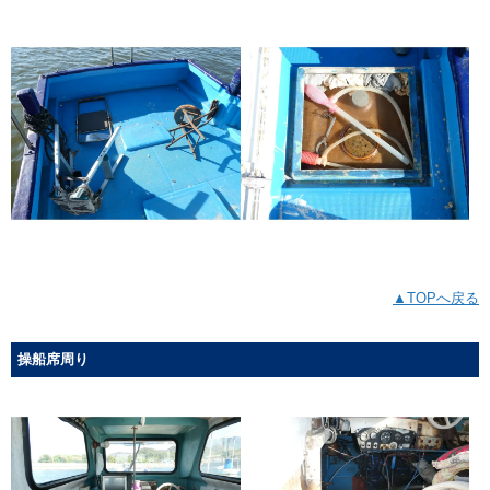
▲TOPへ戻る
操船席周り