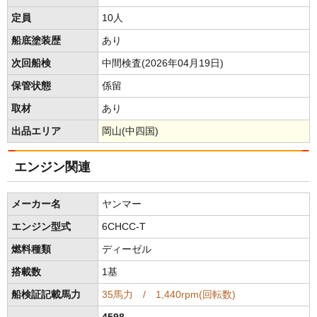
定員
10人
船底塗装歴
あり
次回船検
中間検査(2026年04月19日)
保管状態
係留
取材
あり
出品エリア
岡山(中四国)
エンジン関連
メーカー名
ヤンマー
エンジン型式
6CHCC-T
燃料種類
ディーゼル
搭載数
1基
船検証記載馬力
35馬力 / 1,440rpm(回転数)