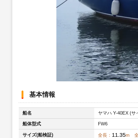
基本情報
船名
ヤマハ Y-40EX (サ
船体型式
FW6
11.35
サイズ(船検証)
全長：
m 