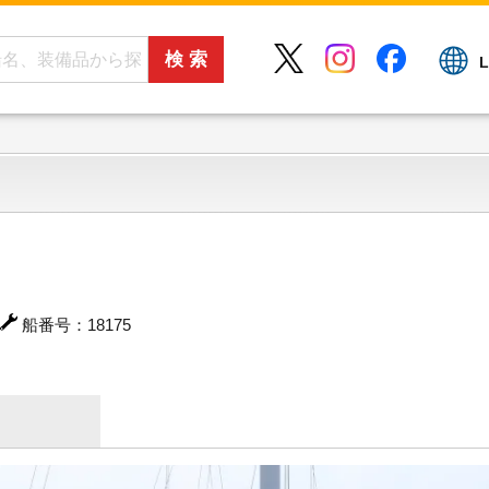
L
船番号：18175