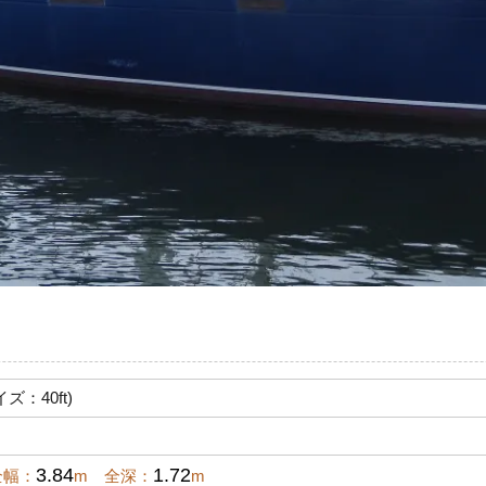
イズ：40ft)
3.84
1.72
全幅：
m 全深：
m