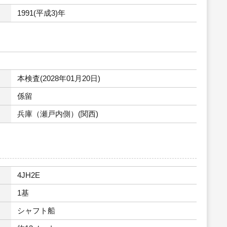
1991(平成3)年
本検査(2028年01月20日)
係留
兵庫（瀬戸内側）(関西)
4JH2E
1基
シャフト船