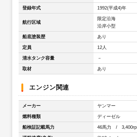
登録年式
1992(平成4)年
限定沿海
航行区域
沿岸小型
船底塗装歴
あり
定員
12人
清水タンク容量
－
取材
あり
エンジン関連
メーカー
ヤンマー
燃料種類
ディーゼル
船検証記載馬力
46馬力 / 3,400r