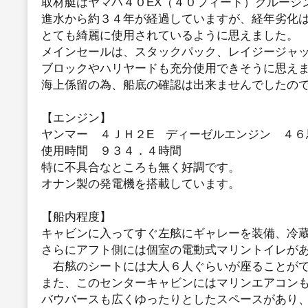
取材艇はヤマハ４０EX（４０フィート）クルージ
進水から約３４年が経過していますが、経年劣化
とても綺麗に使用されているように思えました。
メインセールは、スタックパック、レイジージャ
ブロックやハリヤードも充分使用できそうに思え
海上係留の為、船底の確認は出来ませんでしたの
【エンジン】
ヤンマー ４ＪＨ２E ディーゼルエンジン ４６
使用時間 ９３４．４時間
特に不具合なところも無く好調です。
オナン製の発電機を搭載しています。
【船内程度】
キャビンに入ってすぐ左舷にギャレーを装備、冷
さらにアフト側には個室の電動式マリントイレが
右舷のシートには大人６人ぐらいが座ることがで
また、このセンターキャビンにはマリンエアコン
バウバースも広くゆったりとしたスペースがあり