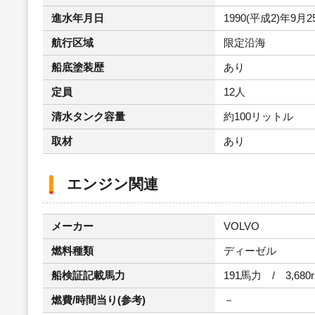
進水年月日
1990(平成2)年9月2
航行区域
限定沿海
船底塗装歴
あり
定員
12人
清水タンク容量
約100リットル
取材
あり
エンジン関連
メーカー
VOLVO
燃料種類
ディーゼル
船検証記載馬力
191馬力 / 3,680
燃費/時間当り(参考)
－