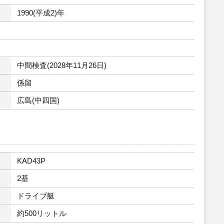
1990(平成2)年
中間検査(2028年11月26日)
係留
広島(中四国)
KAD43P
2基
ドライブ艇
約500リットル