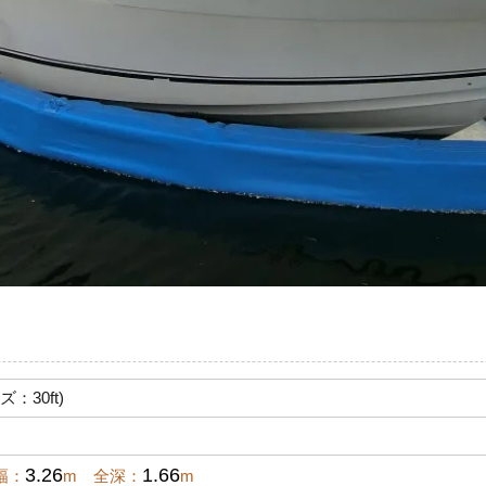
ズ：30ft)
3.26
1.66
幅：
m 全深：
m