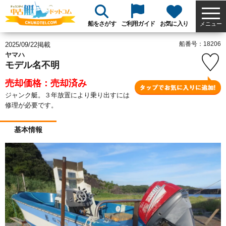
船をさがす
ご利用ガイド
お気に入り
メニュー
船番号：18206
2025/09/22掲載
ヤマハ
モデル名不明
売却価格：売却済み
ジャンク艇。３年放置により乗り出すには
修理が必要です。
基本情報