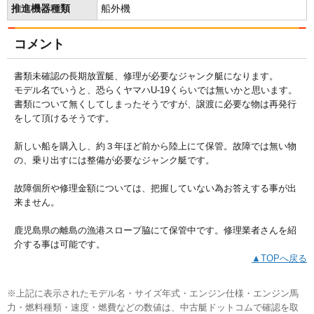
推進機器種類
船外機
コメント
書類未確認の長期放置艇、修理が必要なジャンク艇になります。
モデル名でいうと、恐らくヤマハU-19くらいでは無いかと思います。
書類について無くしてしまったそうですが、譲渡に必要な物は再発行
をして頂けるそうです。
新しい船を購入し、約３年ほど前から陸上にて保管。故障では無い物
の、乗り出すには整備が必要なジャンク艇です。
故障個所や修理金額については、把握していない為お答えする事が出
来ません。
鹿児島県の離島の漁港スロープ脇にて保管中です。修理業者さんを紹
介する事は可能です。
▲TOPへ戻る
※上記に表示されたモデル名・サイズ年式・エンジン仕様・エンジン馬
力・燃料種類・速度・燃費などの数値は、中古艇ドットコムで確認を取