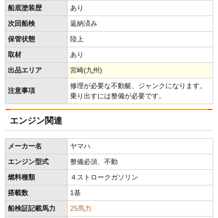
船底塗装歴
あり
次回船検
返納済み
保管状態
陸上
取材
あり
出品エリア
宮崎(九州)
修理が必要な不動艇、ジャンクになります。
注意事項
乗り出すには整備が必要です。
エンジン関連
メーカー名
ヤマハ
エンジン型式
整備必須、不動
燃料種類
４ストロークガソリン
搭載数
1基
船検証記載馬力
25馬力