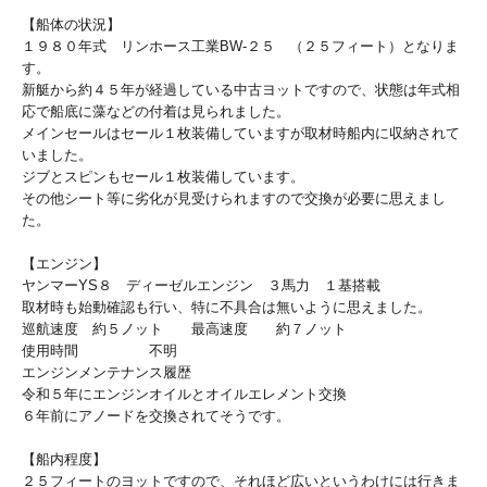
【船体の状況】
１９８０年式 リンホース工業BW-２５ （２５フィート）となりま
す。
新艇から約４５年が経過している中古ヨットですので、状態は年式相
応で船底に藻などの付着は見られました。
メインセールはセール１枚装備していますが取材時船内に収納されて
いました。
ジブとスピンもセール１枚装備しています。
その他シート等に劣化が見受けられますので交換が必要に思えまし
た。
【エンジン】
ヤンマーYS８ ディーゼルエンジン ３馬力 １基搭載
取材時も始動確認も行い、特に不具合は無いように思えました。
巡航速度 約５ノット 最高速度 約７ノット
使用時間 不明
エンジンメンテナンス履歴
令和５年にエンジンオイルとオイルエレメント交換
６年前にアノードを交換されてそうです。
【船内程度】
２５フィートのヨットですので、それほど広いというわけには行きま