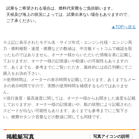
試乗をご希望される場合は、燃料代実費をご負担願います。
天候及び海上の状況によっては、試乗出来ない場合もありますので、
ご了承ください。
▲TOPへ戻る
※上記に表示されたモデル名・サイズ年式・エンジン仕様・エンジン馬
力・燃料種類・速度・燃費などの数値は、中古艇ドットコムで確認を取
ったものではありません。オーナー様からいただいた情報を基に記載し
ておりますが、オーナー様の記憶違いや勘違いの可能性もありますの
で、あくまでも、参考までにご覧いただき、最終的には自己判断にてご
購入をお決め下さい。
※使用時間は、メーターの表示時間を記載しております。あくまでもメー
タの表示時間ですので、実際の使用時間を補償するものではありませ
ん。
※巡行速度・最高速度に関しては、オーナー様からお聞きした速度を記載
しておりますが、オーナー様の記憶違いや、船の状態により記載された
スピードが出ない可能性もあります。あくまでも参考までにご覧下さ
い。燃費やタンク容量などの数値に関しても同様です。
掲載艇写真
写真アイコンの説明