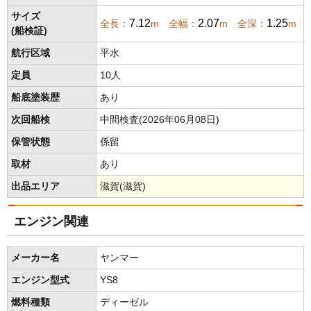
サイズ
7.12
2.07
1.25
全長：
m 全幅：
m 全深：
m
(船検証)
航行区域
平水
定員
10人
船底塗装歴
あり
次回船検
中間検査(2026年06月08日)
保管状態
係留
取材
あり
出品エリア
滋賀(滋賀)
エンジン関連
メーカー名
ヤンマー
エンジン型式
YS8
燃料種類
ディーゼル