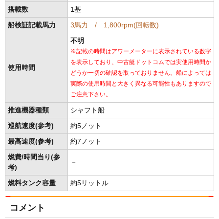
搭載数
1基
船検証記載馬力
3馬力 / 1,800rpm(回転数)
不明
※記載の時間はアワーメーターに表示されている数字
を表示しており、中古艇ドットコムでは実使用時間か
使用時間
どうか一切の確認を取っておりません。船によっては
実際の使用時間と大きく異なる可能性もありますので
ご注意下さい。
推進機器種類
シャフト船
巡航速度(参考)
約5ノット
最高速度(参考)
約7ノット
燃費/時間当り(参
－
考)
燃料タンク容量
約5リットル
コメント