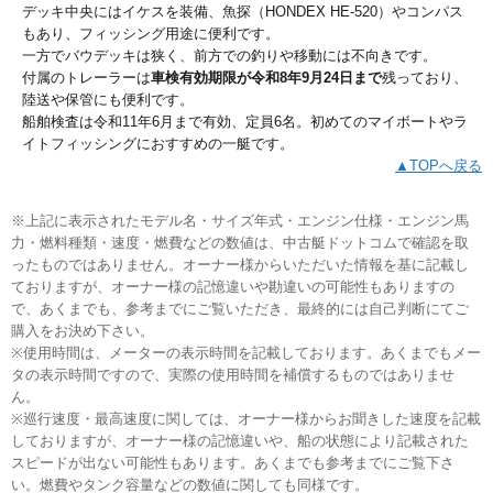
デッキ中央にはイケスを装備、魚探（HONDEX HE-520）やコンパス
もあり、フィッシング用途に便利です。
一方でバウデッキは狭く、前方での釣りや移動には不向きです。
付属のトレーラーは
車検有効期限が令和8年9月24日まで
残っており、
陸送や保管にも便利です。
船舶検査は令和11年6月まで有効、定員6名。初めてのマイボートやラ
イトフィッシングにおすすめの一艇です。
▲TOPへ戻る
※上記に表示されたモデル名・サイズ年式・エンジン仕様・エンジン馬
力・燃料種類・速度・燃費などの数値は、中古艇ドットコムで確認を取
ったものではありません。オーナー様からいただいた情報を基に記載し
ておりますが、オーナー様の記憶違いや勘違いの可能性もありますの
で、あくまでも、参考までにご覧いただき、最終的には自己判断にてご
購入をお決め下さい。
※使用時間は、メーターの表示時間を記載しております。あくまでもメー
タの表示時間ですので、実際の使用時間を補償するものではありませ
ん。
※巡行速度・最高速度に関しては、オーナー様からお聞きした速度を記載
しておりますが、オーナー様の記憶違いや、船の状態により記載された
スピードが出ない可能性もあります。あくまでも参考までにご覧下さ
い。燃費やタンク容量などの数値に関しても同様です。