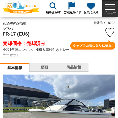
船をさがす
ご利用ガイド
お気に入り
メニュー
船番号：18223
2025/09/27掲載
ヤマハ
FR-17 (EU6)
売却価格：売却済み
令和1年製エンジン。補機＆車検付きトレー
ラーセット
動画
備品情報
基本情報