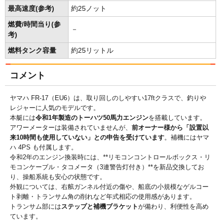
最高速度(参考)
約25ノット
燃費/時間当り(参
－
考)
燃料タンク容量
約25リットル
コメント
ヤマハ FR-17（EU6）は、取り回しのしやすい17ftクラスで、釣りや
レジャーに人気のモデルです。
本艇には
令和1年製造のトーハツ50馬力エンジン
を搭載しています。
アワーメーターは装備されていませんが、
前オーナー様から「設置以
来10時間も使用していない」との申告を受けています
。補機にはヤマ
ハ 4PS も付属します。
令和2年のエンジン換装時には、**リモコンコントロールボックス・リ
モコンケーブル・タコメータ（3連警告灯付き）**を新品交換してお
り、操船系統も安心の状態です。
外観については、右舷ガンネル付近の傷や、船底の小規模なゲルコー
ト剥離・トランサム角の削れなど年式相応の使用感があります。
トランサム部には
ステップと補機ブラケット
が備わり、利便性を高め
ています。