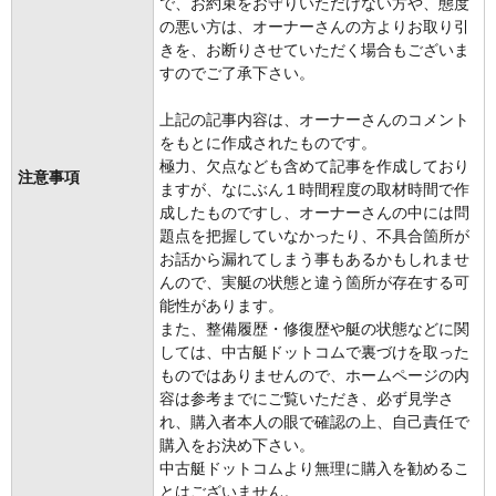
で、お約束をお守りいただけない方や、態度
の悪い方は、オーナーさんの方よりお取り引
きを、お断りさせていただく場合もございま
すのでご了承下さい。
上記の記事内容は、オーナーさんのコメント
をもとに作成されたものです。
極力、欠点なども含めて記事を作成しており
注意事項
ますが、なにぶん１時間程度の取材時間で作
成したものですし、オーナーさんの中には問
題点を把握していなかったり、不具合箇所が
お話から漏れてしまう事もあるかもしれませ
んので、実艇の状態と違う箇所が存在する可
能性があります。
また、整備履歴・修復歴や艇の状態などに関
しては、中古艇ドットコムで裏づけを取った
ものではありませんので、ホームページの内
容は参考までにご覧いただき、必ず見学さ
れ、購入者本人の眼で確認の上、自己責任で
購入をお決め下さい。
中古艇ドットコムより無理に購入を勧めるこ
とはございません。