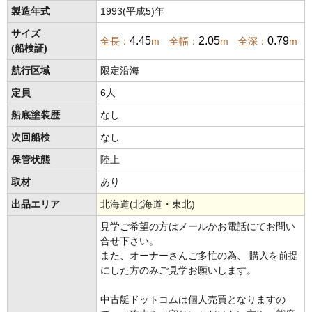
製造年式
1993(平成5)年
サイズ
4.45
2.05
0.79
全長：
m 全幅：
m 全深：
m
(船検証)
航行区域
限定沿海
定員
6人
船底塗装歴
なし
次回船検
なし
保管状態
陸上
取材
あり
出品エリア
北海道(北海道・東北)
見学ご希望の方はメールかお電話にてお問い
合せ下さい。
また、オーナーさんご多忙の為、 購入を前提
にした方のみご見学お願いします。
中古艇ドットコムは個人売買となりますの