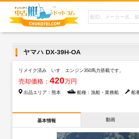
ヤマハ DX-39H-OA
リメイク済み いすゞエンジン350馬力搭載です。
420
売却価格：
万円
出品エリア：熊本
船種：漁船・業務船
船番
動画
基本情報