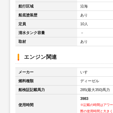
航行区域
沿海
船底塗装歴
あり
定員
10人
清水タンク容量
－
取材
あり
エンジン関連
メーカー
いすゞ
燃料種類
ディーゼル
船検証記載馬力
285(最大350)馬力 
3983
使用時間
※記載の時間はアワー
際の使用時間と大きく