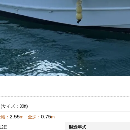
 (サイズ：39ft)
2.55
0.75
全幅：
m 全深：
m
12日
製造年式