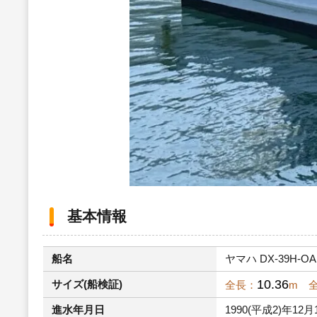
基本情報
船名
ヤマハ DX-39H-OA
10.36
サイズ(船検証)
全長：
m 
進水年月日
1990(平成2)年12月