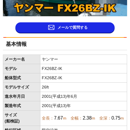
メールで質問する
基本情報
メーカー名
ヤンマー
モデル
FX26BZ-IK
船体型式
FX26BZ-IK
モデルサイズ
26ft
進水年月日
2001(平成13)年6月
製造年式
2001(平成13)年
サイズ
7.67
2.38
0.75
全長：
m 全幅：
m 全深：
m
(船検証)