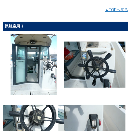
▲TOPへ戻る
操船席周り