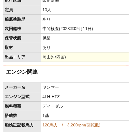
航行区域
限定沿海
定員
10人
船底塗装歴
あり
次回船検
中間検査(2028年09月11日)
保管状態
係留
取材
あり
出品エリア
岡山(中四国)
エンジン関連
メーカー名
ヤンマー
エンジン型式
4LH-HTZ
燃料種類
ディーゼル
搭載数
1基
船検証記載馬力
120馬力 / 3,200rpm(回転数)