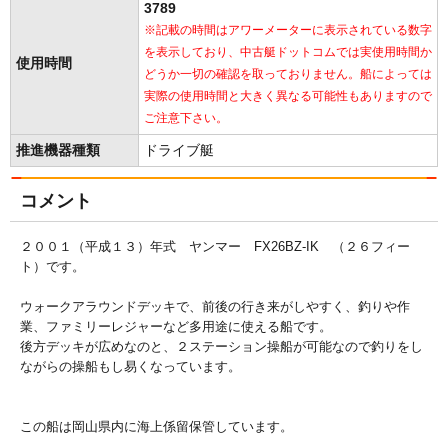
3789
※記載の時間はアワーメーターに表示されている数字
を表示しており、中古艇ドットコムでは実使用時間か
使用時間
どうか一切の確認を取っておりません。船によっては
実際の使用時間と大きく異なる可能性もありますので
ご注意下さい。
推進機器種類
ドライブ艇
コメント
２００１（平成１３）年式 ヤンマー FX26BZ-IK （２６フィー
ト）です。
ウォークアラウンドデッキで、前後の行き来がしやすく、釣りや作
業、ファミリーレジャーなど多用途に使える船です。
後方デッキが広めなのと、２ステーション操船が可能なので釣りをし
ながらの操船もし易くなっています。
この船は岡山県内に海上係留保管しています。