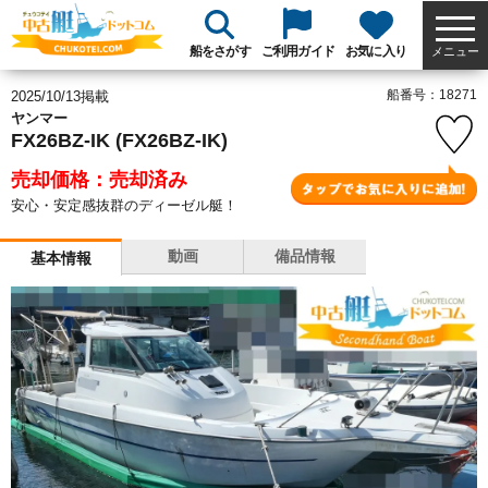
船をさがす
ご利用ガイド
お気に入り
メニュー
船番号：18271
2025/10/13掲載
ヤンマー
FX26BZ-IK (FX26BZ-IK)
売却価格：売却済み
安心・安定感抜群のディーゼル艇！
動画
備品情報
基本情報