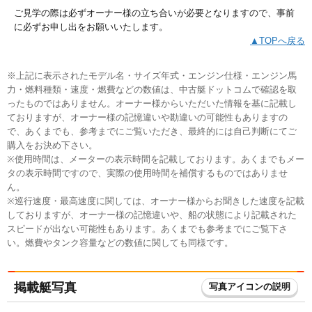
ご見学の際は必ずオーナー様の立ち合いが必要となりますので、事前
に必ずお申し出をお願いいたします。
▲TOPへ戻る
※上記に表示されたモデル名・サイズ年式・エンジン仕様・エンジン馬
力・燃料種類・速度・燃費などの数値は、中古艇ドットコムで確認を取
ったものではありません。オーナー様からいただいた情報を基に記載し
ておりますが、オーナー様の記憶違いや勘違いの可能性もありますの
で、あくまでも、参考までにご覧いただき、最終的には自己判断にてご
購入をお決め下さい。
※使用時間は、メーターの表示時間を記載しております。あくまでもメー
タの表示時間ですので、実際の使用時間を補償するものではありませ
ん。
※巡行速度・最高速度に関しては、オーナー様からお聞きした速度を記載
しておりますが、オーナー様の記憶違いや、船の状態により記載された
スピードが出ない可能性もあります。あくまでも参考までにご覧下さ
い。燃費やタンク容量などの数値に関しても同様です。
掲載艇写真
写真アイコンの説明