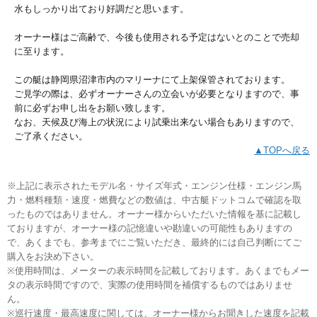
水もしっかり出ており好調だと思います。
オーナー様はご高齢で、今後も使用される予定はないとのことで売却
に至ります。
この艇は静岡県沼津市内のマリーナにて上架保管されております。
ご見学の際は、必ずオーナーさんの立会いが必要となりますので、事
前に必ずお申し出をお願い致します。
なお、天候及び海上の状況により試乗出来ない場合もありますので、
ご了承ください。
▲TOPへ戻る
※上記に表示されたモデル名・サイズ年式・エンジン仕様・エンジン馬
力・燃料種類・速度・燃費などの数値は、中古艇ドットコムで確認を取
ったものではありません。オーナー様からいただいた情報を基に記載し
ておりますが、オーナー様の記憶違いや勘違いの可能性もありますの
で、あくまでも、参考までにご覧いただき、最終的には自己判断にてご
購入をお決め下さい。
※使用時間は、メーターの表示時間を記載しております。あくまでもメー
タの表示時間ですので、実際の使用時間を補償するものではありませ
ん。
※巡行速度・最高速度に関しては、オーナー様からお聞きした速度を記載