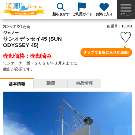
船をさがす
ご利用ガイド
お気に入り
メニュー
船番号：18343
2026/01/21更新
ジャノー
サンオデッセイ45 (SUN
ODYSSEY 45)
売却価格：売却済み
ワンオーナー艇・２０２６年３月末までに
搬出が必須です。
動画
備品情報
基本情報