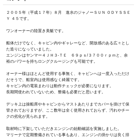
２００５年（平成１７年）８月 進水のジャノーＳＵＮ ＯＤＹＳＳＥ
Ｙ ４５です。
ワンオーナーの陸置き美艇です。
船体だけでなく、キャビン内やギャレーなど、開放感のある広々とし
た造りになっていました。
エンジンはヤンマー４ＪＨ３-ＴＥ ６９ｐｓ/３７００ｒｐｍと、余
裕のパワーを持ちロングクルージングも可能です。
オーナー様はほとんど使用する事無く、キャビンへは一度入っただけ
だそうで、船室内は使用感なく綺麗です。
キャビン内の電装まわりは動作チェックが必要になります。
長期間使われていないため、整備も必要だと思います。
デッキ上は操船席やキャビンからマストあたりまでカバーを掛けて保
管されておりますが、ここ数年は全く使用されておらず、汚れやチー
クの劣化が見られます。
取材時に下架していただきエンジンの始動確認を実施しました。
マリーナで定期整備されている事もあり、エンジンの掛かりは良く排