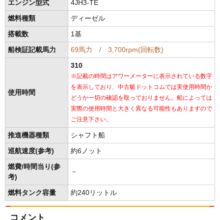
エンジン型式
4JH3-TE
燃料種類
ディーゼル
搭載数
1基
船検証記載馬力
69馬力 / 3,700rpm(回転数)
310
※記載の時間はアワーメーターに表示されている数字
を表示しており、中古艇ドットコムでは実使用時間か
使用時間
どうか一切の確認を取っておりません。船によっては
実際の使用時間と大きく異なる可能性もありますので
ご注意下さい。
推進機器種類
シャフト船
巡航速度(参考)
約6ノット
燃費/時間当り(参
－
考)
燃料タンク容量
約240リットル
コメント