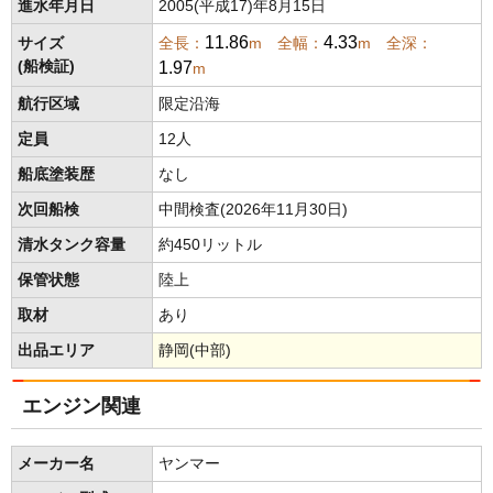
進水年月日
2005(平成17)年8月15日
11.86
4.33
サイズ
全長：
m 全幅：
m 全深：
1.97
(船検証)
m
航行区域
限定沿海
定員
12人
船底塗装歴
なし
次回船検
中間検査(2026年11月30日)
清水タンク容量
約450リットル
保管状態
陸上
取材
あり
出品エリア
静岡(中部)
エンジン関連
メーカー名
ヤンマー