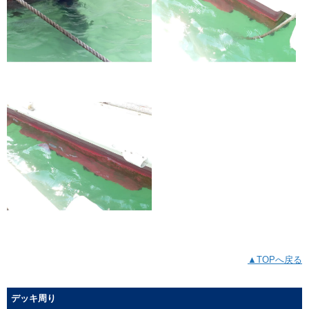
▲TOPへ戻る
デッキ周り