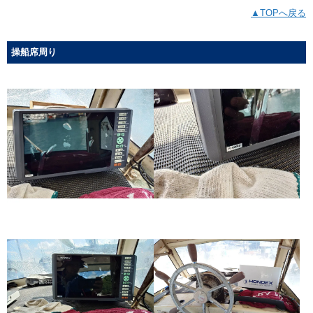
▲TOPへ戻る
操船席周り