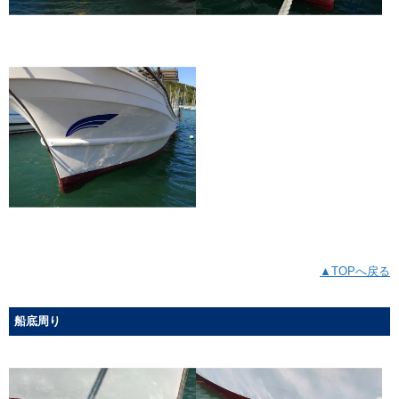
▲TOPへ戻る
船底周り