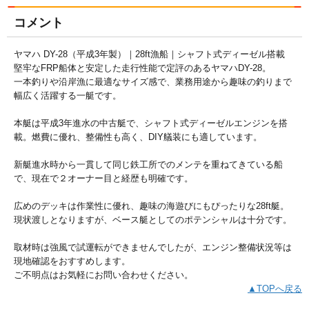
コメント
ヤマハ DY-28（平成3年製）｜28ft漁船｜シャフト式ディーゼル搭載
堅牢なFRP船体と安定した走行性能で定評のあるヤマハDY-28。
一本釣りや沿岸漁に最適なサイズ感で、業務用途から趣味の釣りまで
幅広く活躍する一艇です。
本艇は平成3年進水の中古艇で、シャフト式ディーゼルエンジンを搭
載。燃費に優れ、整備性も高く、DIY艤装にも適しています。
新艇進水時から一貫して同じ鉄工所でのメンテを重ねてきている船
で、現在で２オーナー目と経歴も明確です。
広めのデッキは作業性に優れ、趣味の海遊びにもぴったりな28ft艇。
現状渡しとなりますが、ベース艇としてのポテンシャルは十分です。
取材時は強風で試運転ができませんでしたが、エンジン整備状況等は
現地確認をおすすめします。
ご不明点はお気軽にお問い合わせください。
▲TOPへ戻る