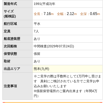
製造年式
1991(平成3)年
サイズ
7.16
2.12
0.65
全長：
m 全幅：
m 全深：
m
(船検証)
航行区域
平水
定員
7人
船底塗装歴
あり
次回船検
中間検査(2029年07月24日)
保管状態
係留
取材
あり
出品エリア
熊本(九州)
※ご見学の際は手数料として1万円申し受けま
す 真剣にご検討されている方でご見学お申
注意事項
込みお願いいたします
※係留保管場所のご案内出来ます（年間4万
円）