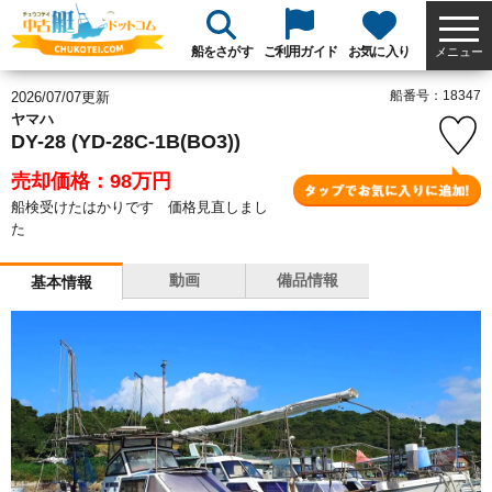
船をさがす
ご利用ガイド
お気に入り
メニュー
船番号：18347
2026/07/07更新
ヤマハ
DY-28 (YD-28C-1B(BO3))
売却価格：98
万円
船検受けたはかりです 価格見直しまし
た
動画
備品情報
基本情報