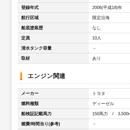
登録年式
2006(平成18)年
航行区域
限定沿海
船底塗装歴
なし
定員
10人
清水タンク容量
－
取材
あり
エンジン関連
メーカー
トヨタ
燃料種類
ディーゼル
船検証記載馬力
150馬力 / 3,500
燃費/時間当り(参考)
－