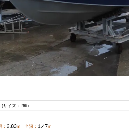
(サイズ：26ft)
2.83
1.47
幅：
m 全深：
m