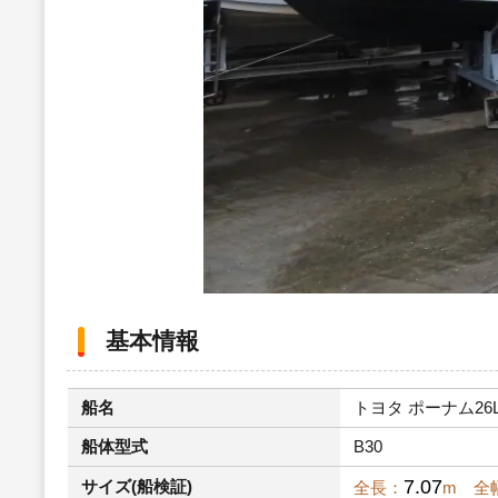
基本情報
船名
トヨタ ポーナム26L 
船体型式
B30
7.07
サイズ(船検証)
全長：
m 全