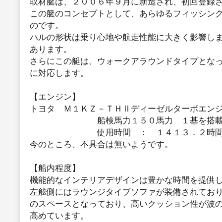
取材艇は、２００６年９月に新造され、初回登録
この艇のコンセプトとして、あらゆるフィッシン
のです。
ハルの形状は乗り心地や航走性能に大きく影響し
あります。
さらにこの艇は、ウォークアラウンドタイプとな
に対応します。
【エンジン】
トヨタ Ｍ１ＫＺ－ＴＨⅡディーゼルターボエン
船検馬力１５０馬力 １基を搭載し
使用時間 ： １４１３．２時
今のところ、不具合は無いようです。
【船内程度】
機能的なインテリアデザインは豊かな時間を提供
左舷側にはラウンジタイプソファが装備されてお
のスペースとなっており、高いクッション性が波の
高めています。