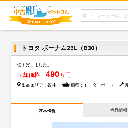
トヨタ ポーナム26L（B30）
値下げしました。
490
売却価格：
万円
出品エリア：福井
船種：モーターボート
船
備品情報
基本情報