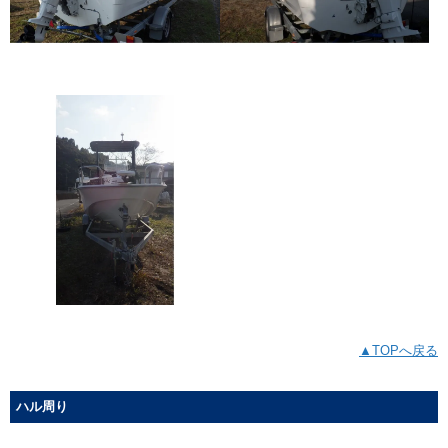
▲TOPへ戻る
ハル周り