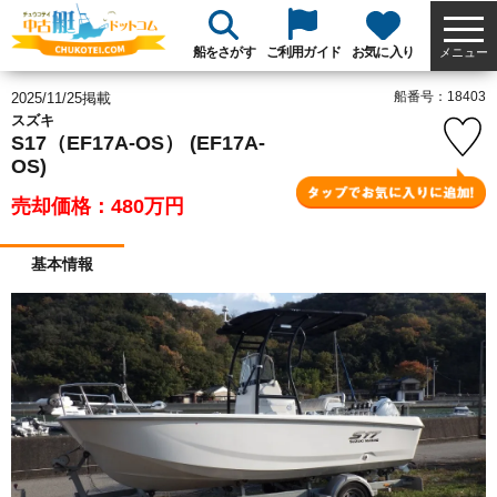
船をさがす
ご利用ガイド
お気に入り
メニュー
船番号：18403
2025/11/25掲載
スズキ
S17（EF17A-OS） (EF17A-
OS)
売却価格：480
万円
基本情報