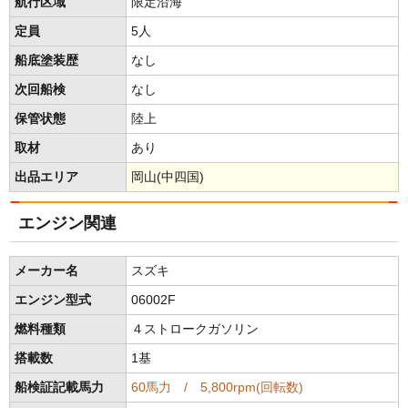
航行区域
限定沿海
定員
5人
船底塗装歴
なし
次回船検
なし
保管状態
陸上
取材
あり
出品エリア
岡山(中四国)
エンジン関連
メーカー名
スズキ
エンジン型式
06002F
燃料種類
４ストロークガソリン
搭載数
1基
船検証記載馬力
60馬力 / 5,800rpm(回転数)