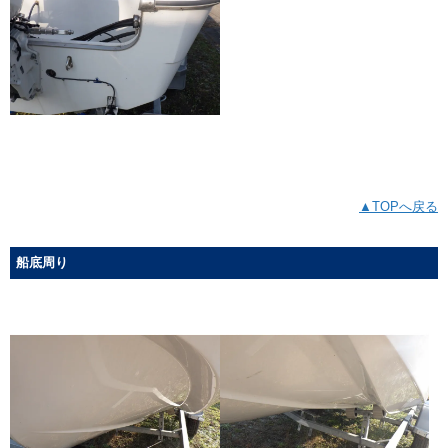
▲TOPへ戻る
船底周り