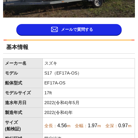
メールで質問する
基本情報
メーカー名
スズキ
モデル
S17（EF17A-OS）
船体型式
EF17A-OS
モデルサイズ
17ft
進水年月日
2022(令和4)年5月
製造年式
2022(令和4)年
サイズ
4.56
1.97
0.97
全長：
m 全幅：
m 全深：
m
(船検証)