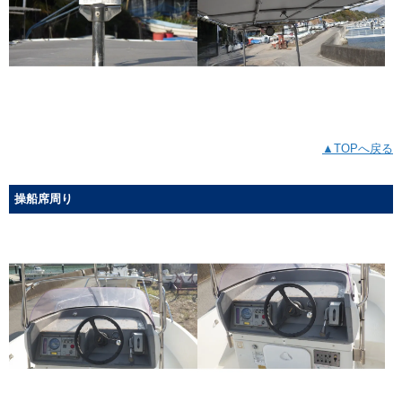
▲TOPへ戻る
操船席周り