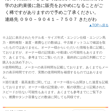
学のお約束後に急に販売をおやめになることがご
く稀ですがありますので予めご了承ください。
連絡先 ０９０－９０４１－７５０７ きたがわ
▲TOPへ戻る
※上記に表示されたモデル名・サイズ年式・エンジン仕様・エンジン馬
力・燃料種類・速度・燃費などの数値は、中古艇ドットコムで確認を取
ったものではありません。オーナー様からいただいた情報を基に記載し
ておりますが、オーナー様の記憶違いや勘違いの可能性もありますの
で、あくまでも、参考までにご覧いただき、最終的には自己判断にてご
購入をお決め下さい。
※使用時間は、メーターの表示時間を記載しております。あくまでもメー
タの表示時間ですので、実際の使用時間を補償するものではありませ
ん。
※巡行速度・最高速度に関しては、オーナー様からお聞きした速度を記載
しておりますが、オーナー様の記憶違いや、船の状態により記載された
スピードが出ない可能性もあります。あくまでも参考までにご覧下さ
い。燃費やタンク容量などの数値に関しても同様です。