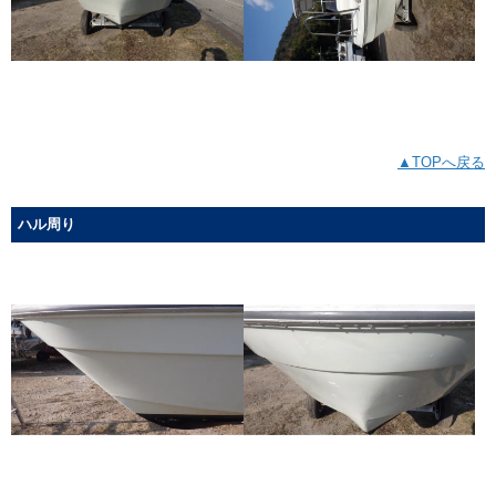
▲TOPへ戻る
ハル周り