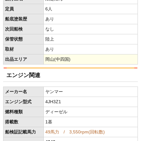
定員
6人
船底塗装歴
あり
次回船検
なし
保管状態
陸上
取材
あり
出品エリア
岡山(中四国)
エンジン関連
メーカー名
ヤンマー
エンジン型式
4JH3Z1
燃料種類
ディーゼル
搭載数
1基
船検証記載馬力
49馬力 / 3,550rpm(回転数)