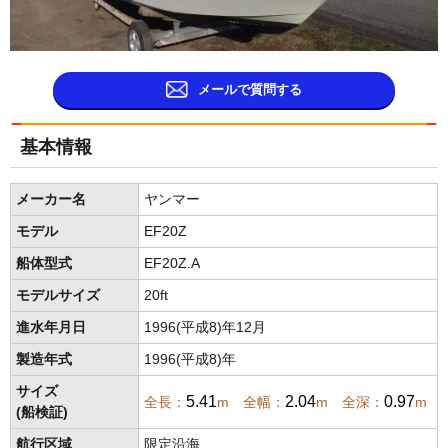
メールで質問する
基本情報
メーカー名
ヤンマー
モデル
EF20Z
船体型式
EF20Z.A
モデルサイズ
20ft
進水年月日
1996(平成8)年12月
製造年式
1996(平成8)年
サイズ
5.41
2.04
0.97
全長：
m 全幅：
m 全深：
m
(船検証)
航行区域
限定沿海