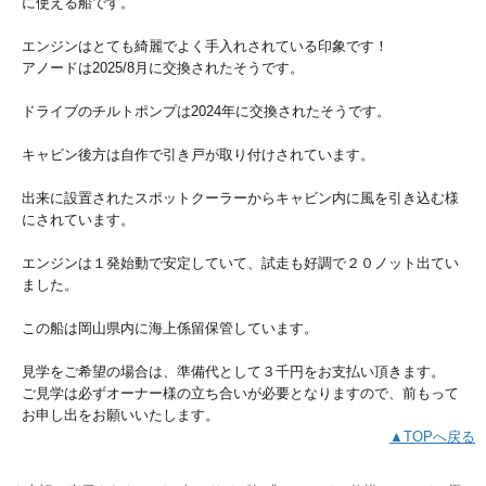
に使える船です。
エンジンはとても綺麗でよく手入れされている印象です！
アノードは2025/8月に交換されたそうです。
ドライブのチルトポンプは2024年に交換されたそうです。
キャビン後方は自作で引き戸が取り付けされています。
出来に設置されたスポットクーラーからキャビン内に風を引き込む様
にされています。
エンジンは１発始動で安定していて、試走も好調で２０ノット出てい
ました。
この船は岡山県内に海上係留保管しています。
見学をご希望の場合は、準備代として３千円をお支払い頂きます。
ご見学は必ずオーナー様の立ち合いが必要となりますので、前もって
お申し出をお願いいたします。
▲TOPへ戻る