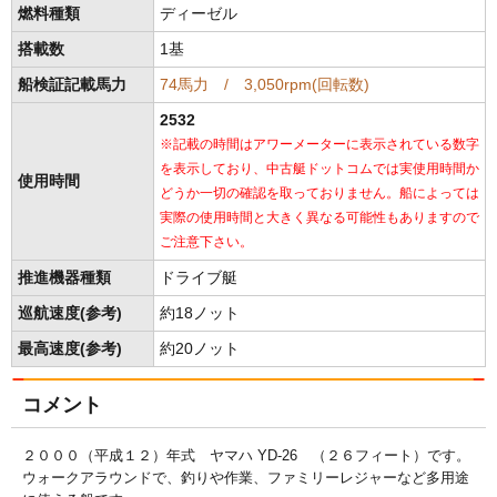
燃料種類
ディーゼル
搭載数
1基
船検証記載馬力
74馬力 / 3,050rpm(回転数)
2532
※記載の時間はアワーメーターに表示されている数字
を表示しており、中古艇ドットコムでは実使用時間か
使用時間
どうか一切の確認を取っておりません。船によっては
実際の使用時間と大きく異なる可能性もありますので
ご注意下さい。
推進機器種類
ドライブ艇
巡航速度(参考)
約18ノット
最高速度(参考)
約20ノット
コメント
２０００（平成１２）年式 ヤマハ YD-26 （２６フィート）です。
ウォークアラウンドで、釣りや作業、ファミリーレジャーなど多用途