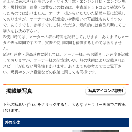
※上記に表示されたモデル名・サイズ年式・エンジン仕様・エンジン馬
力・燃料種類・速度・燃費などの数値は、中古艇ドットコムで確認を取
ったものではありません。オーナー様からいただいた情報を基に記載し
ておりますが、オーナー様の記憶違いや勘違いの可能性もありますの
で、あくまでも、参考までにご覧いただき、最終的には自己判断にてご
購入をお決め下さい。
※使用時間は、メーターの表示時間を記載しております。あくまでもメー
タの表示時間ですので、実際の使用時間を補償するものではありませ
ん。
※巡行速度・最高速度に関しては、オーナー様からお聞きした速度を記載
しておりますが、オーナー様の記憶違いや、船の状態により記載された
スピードが出ない可能性もあります。あくまでも参考までにご覧下さ
い。燃費やタンク容量などの数値に関しても同様です。
掲載艇写真
写真アイコンの説明
下記の写真いずれかをクリックすると、大きなギャラリー画面でご確認
頂けます。
外観全体