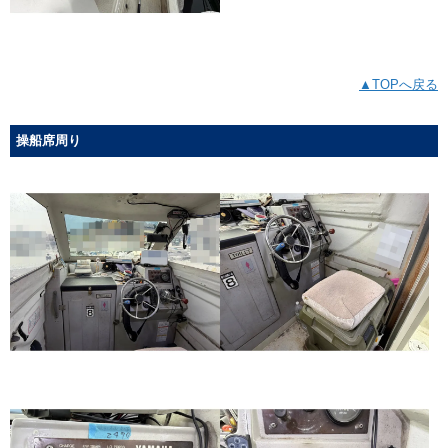
▲TOPへ戻る
操船席周り