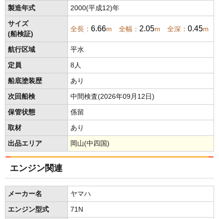
製造年式
2000(平成12)年
サイズ
6.66
2.05
0.45
全長：
m 全幅：
m 全深：
m
(船検証)
航行区域
平水
定員
8人
船底塗装歴
あり
次回船検
中間検査(2026年09月12日)
保管状態
係留
取材
あり
出品エリア
岡山(中四国)
エンジン関連
メーカー名
ヤマハ
エンジン型式
71N