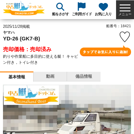
船をさがす
ご利用ガイド
お気に入り
メニュー
船番号：18421
2025/11/28掲載
ヤマハ
YD-26 (GK7-B)
売却価格：売却済み
釣りや作業船に多目的に使える艇！ キャビ
ン付き，トイレ付き
動画
備品情報
基本情報