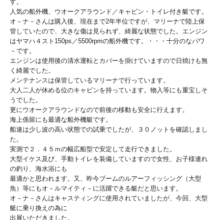
す。
人気の船外機、ウオークアラウンド／キャビン・トイレ付き艇です。
オ－ナ－さんは購入後、現在まで2年半位ですが、マリーナで陸上保
管していたので、大きな傷は見られず、綺麗な状態でした。エンジン
はヤマハ４スト150ps／5500rpmの船外機です。・・・十分のなパワ
－です。
エンジンは使用後の清水運転とカバーを掛けていますので日焼けも無
く綺麗でした。
メンテナンスは保管しているマリーナで行っています。
大人二人が休める位のキャビンを持っています。物入等にも重宝しそ
うでした。
更にウオークアラウンドなので前後の移動も安全に行えます。
海上係留にも最適な船外機艇です。
船速は少し波の高い状態での試乗でしたが、３０ノットを確認しまし
た。
実測で２．４５ｍの幅広船型で安定して走行できました。
大型イケス及び、手動トイレを装備していますので女性、お子様連れ
の釣り、海水浴にも
最適かと思われます。又、昨今ブームのルアーフィッシング（大型
魚）等にもオ－ルマイティ－に活躍できる艇だと思います。
オ－ナ－さんはキャスティングに使用されていましたが、今回、大型
艇に乗り換えの為に
出展いただきました。