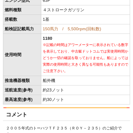
エンジン型式
63P
燃料種類
４ストロークガソリン
搭載数
1基
船検証記載馬力
150馬力 / 5,500rpm(回転数)
1180
※記載の時間はアワーメーターに表示されている数字
を表示しており、中古艇ドットコムでは実使用時間か
使用時間
どうか一切の確認を取っておりません。船によっては
実際の使用時間と大きく異なる可能性もありますので
ご注意下さい。
推進機器種類
船外機
巡航速度(参考)
約23ノット
最高速度(参考)
約30ノット
コメント
２００５年式のトーハツＴＦ２３５（ＲＯＹ－２３５）のご紹介で