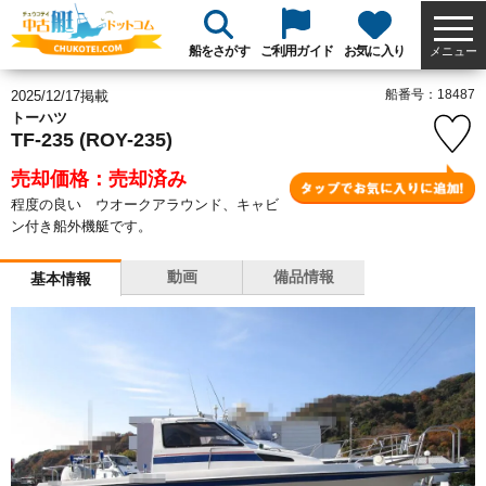
船をさがす
ご利用ガイド
お気に入り
メニュー
船番号：18487
2025/12/17掲載
トーハツ
TF-235 (ROY-235)
売却価格：売却済み
程度の良い ウオークアラウンド、キャビ
ン付き船外機艇です。
動画
備品情報
基本情報