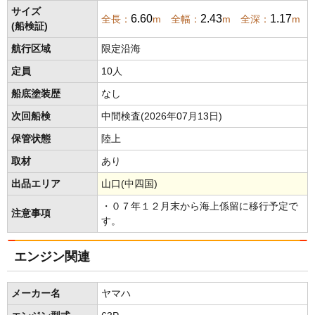
サイズ
6.60
2.43
1.17
全長：
m 全幅：
m 全深：
m
(船検証)
航行区域
限定沿海
定員
10人
船底塗装歴
なし
次回船検
中間検査(2026年07月13日)
保管状態
陸上
取材
あり
出品エリア
山口(中四国)
・０７年１２月末から海上係留に移行予定で
注意事項
す。
エンジン関連
メーカー名
ヤマハ