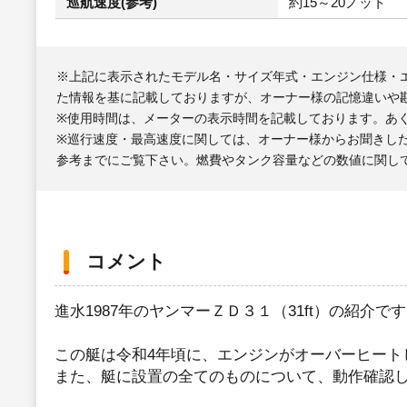
巡航速度(参考)
約15～20ノット
※上記に表示されたモデル名・サイズ年式・エンジン仕様・
た情報を基に記載しておりますが、オーナー様の記憶違いや
※使用時間は、メーターの表示時間を記載しております。あ
※巡行速度・最高速度に関しては、オーナー様からお聞きし
参考までにご覧下さい。燃費やタンク容量などの数値に関し
コメント
進水1987年のヤンマーＺＤ３１（31ft）の紹介で
この艇は令和4年頃に、エンジンがオーバーヒート
また、艇に設置の全てのものについて、動作確認