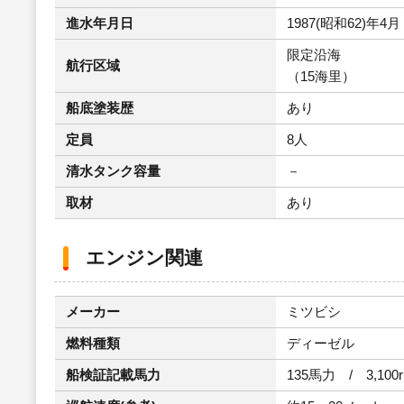
進水年月日
1987(昭和62)年4月
限定沿海
航行区域
（15海里）
船底塗装歴
あり
定員
8人
清水タンク容量
－
取材
あり
エンジン関連
メーカー
ミツビシ
燃料種類
ディーゼル
船検証記載馬力
135馬力 / 3,100