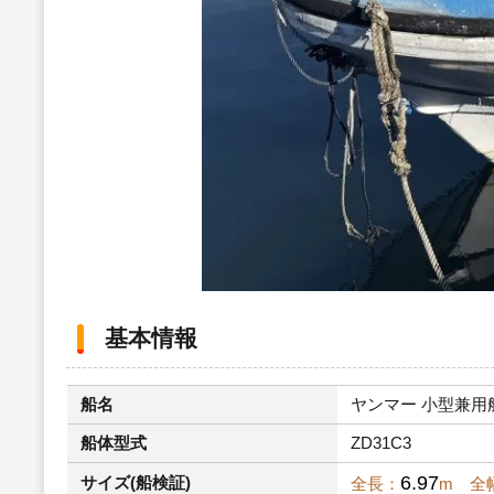
基本情報
船名
ヤンマー 小型兼用船Z
船体型式
ZD31C3
6.97
サイズ(船検証)
全長：
m 全