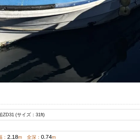
D31 (サイズ：31ft)
2.18
0.74
幅：
m 全深：
m