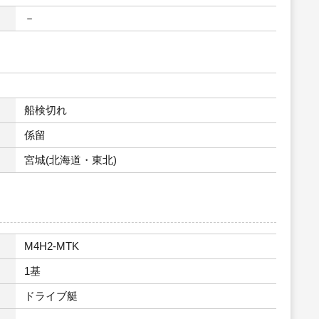
－
船検切れ
係留
宮城(北海道・東北)
M4H2-MTK
1基
ドライブ艇