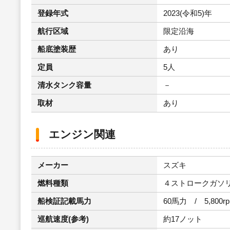
登録年式
2023(令和5)年
航行区域
限定沿海
船底塗装歴
あり
定員
5人
清水タンク容量
－
取材
あり
エンジン関連
メーカー
スズキ
燃料種類
４ストロークガソ
船検証記載馬力
60馬力 / 5,800r
巡航速度(参考)
約17ノット