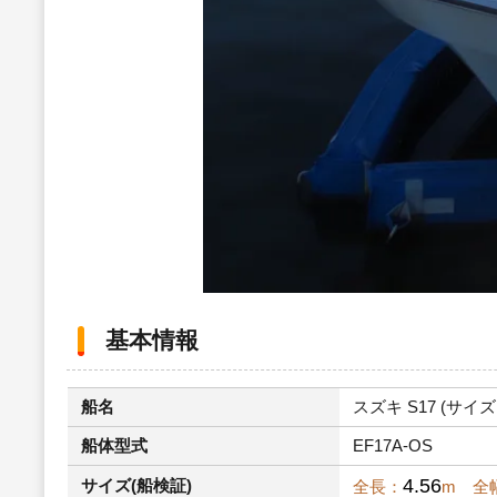
基本情報
船名
スズキ S17 (サイズ：
船体型式
EF17A-OS
4.56
サイズ(船検証)
全長：
m 全