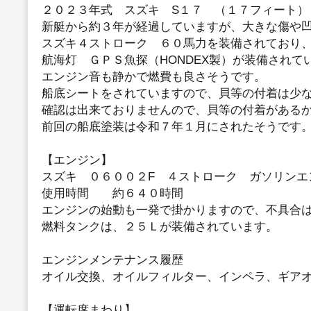
２０２３年式 スズキ S１７ （１７フィート）
新艇から約３年が経過していますが、大きな傷や
スズキ４ストローク ６０馬力を装備されており
航海灯 ＧＰＳ魚探（HONDEX製）が装備されて
エンジン音も静かで燃費も良さそうです。
船底シートをされていますので、貝等の付着は少
確認は出来ておりませんので、貝等の付着がある
前回の船底塗装は令和７年１月にされたそうです
【エンジン】
スズキ ０６００２F ４ストローク ガソリンエ
使用時間 約６４０時間
エンジンの始動も一発で掛かりますので、不具合
燃料タンクは、２５Ｌが装備されています。
エンジンメンテナンス履歴
オイル交換、オイルフィルター、インペラ、ギア
【運転席まわり】