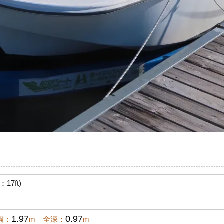
17ft)
1.97
0.97
幅：
m 全深：
m