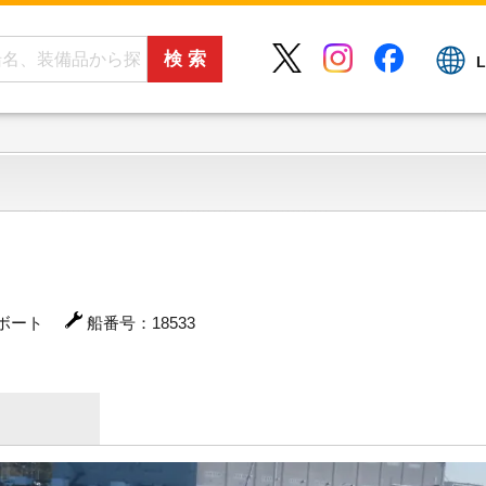
L
ボート
船番号：18533