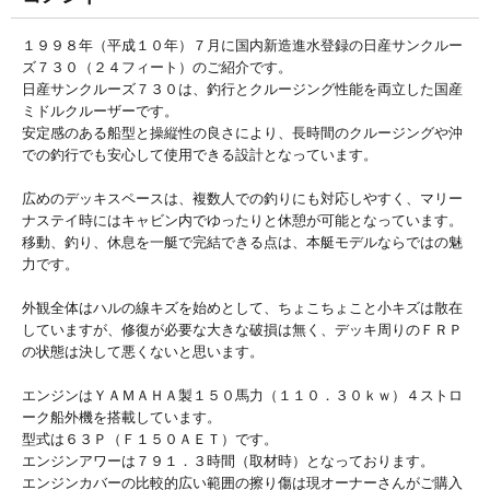
１９９８年（平成１０年）７月に国内新造進水登録の日産サンクルー
ズ７３０（２４フィート）のご紹介です。
日産サンクルーズ７３０は、釣行とクルージング性能を両立した国産
ミドルクルーザーです。
安定感のある船型と操縦性の良さにより、長時間のクルージングや沖
での釣行でも安心して使用できる設計となっています。
広めのデッキスペースは、複数人での釣りにも対応しやすく、マリー
ナステイ時にはキャビン内でゆったりと休憩が可能となっています。
移動、釣り、休息を一艇で完結できる点は、本艇モデルならではの魅
力です。
外観全体はハルの線キズを始めとして、ちょこちょこと小キズは散在
していますが、修復が必要な大きな破損は無く、デッキ周りのＦＲＰ
の状態は決して悪くないと思います。
エンジンはＹＡＭＡＨＡ製１５０馬力（１１０．３０ｋｗ）４ストロ
ーク船外機を搭載しています。
型式は６３Ｐ（Ｆ１５０ＡＥＴ）です。
エンジンアワーは７９１．３時間（取材時）となっております。
エンジンカバーの比較的広い範囲の擦り傷は現オーナーさんがご購入