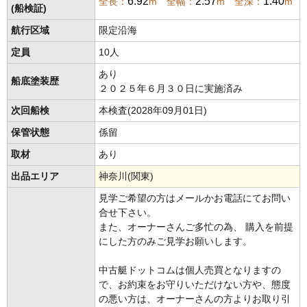
6.92
2.57
1.40
全長：
m 全幅：
m 全深：
m
(船検証)
航行区域
限定沿海
定員
10人
あり
船底塗装歴
２０２５年６月３０日に実施済み
次回船検
本検査(2028年09月01日)
保管状態
係留
取材
あり
出品エリア
神奈川(関東)
見学ご希望の方はメールかお電話にてお問い
合せ下さい。
また、オーナーさんご多忙の為、 購入を前提
にした方のみご見学お願いします。
中古艇ドットコムは個人売買となりますの
で、お約束をお守りいただけない方や、態度
の悪い方は、オーナーさんの方よりお取り引