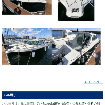
▲TOPへ戻る
ハル周り
ハル周りは、黒に塗装しているため防舷物（白色）の擦れ跡や塗料の剥