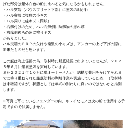
げた部分は船体白色の船に比べると気になるかもしれません。
・ハル突端（バウスプリット下部）に塗装の剥がれ
・ハル突端に複数の小キズ
・ハル周りに線キズ（両舷）
・右舷付けのため、ハル右舷側に防舷物の擦れ跡
・右舷側後ろの角に擦りキズ
がありました。
ハル突端のＦＲＰの欠けや複数の小キズは、アンカーの上げ下げの際に
出来たものだと思います。
この艇は海上係留の為、取材時に船底確認は出来ていませんが、２０２
５年６月に船底塗装を実施しています。
また２０２１年１０月に現オーナーさんが、結構な費用をかけてそれま
でに塗り重ねられた船底塗料の剥離作業を実施しているため、（取材時
は未確認ですが）状態としては年式の割わりに良いのではないかと推測
します。
※写真に写っているフェンダーの内、キレイなモノは次の船で使用する予
定ですので付属しません。