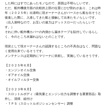
した時にはすでにあったモノなので、原因は不明らしいです。
ただ、船外機後方面の比較的上部の位置にひび割れがあり、これは昨
年（２０２５年）出港時に現オーナーさんがバースから船を出そうと
後進した際に、入港してきた船と接触して出来たモノらしいです。
（出入港時なので、お互いの速力はデットスローだったらしいで
す。）
それに伴い船外機カバーの内側から漏水テープを貼付しているらし
く、今のところ水漏れはないとのことです。
現状として現オーナーさんの認識するところの不具合はなく、問題な
く使用出来ているそうです。
メンテナンスは定期的にマリーナに依頼し、実施しているそうです。
【２０２５年６月】
・エンジンオイル交換
・ギアオイル交換
・オイルフィルター交換
【２０２３年８月】
・スロットルボディ（吸気量とエンジン出力を調整する重要部品）取
外し、清掃、組付け
・ＴＰＳ（スロットルポジションセンサー）調整