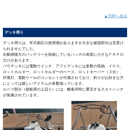
▲TOPへ戻る
デッキ周り
デッキ周りは、年式相応の使用感がありますが大きな破損部分は見受け
られませんでした。
右舷側後方のバッテリーを収納しているハッチの表面に小さなＦＲＰの
欠けがあります。
バウデッキには電動ウインチ、アフトデッキには多数の収納、イケス、
ロットホルダー、ロットホルダーのベース、ロットキーパー（３台）、
作業灯、電動リールのコンセントが付属されており、釣りがお好きな方
にとっては嬉しいアイテムが多数揃っています。
ルーフ部分（操船席の上辺り）には、離着岸時に重宝するスカイハッチ
が装備されています。