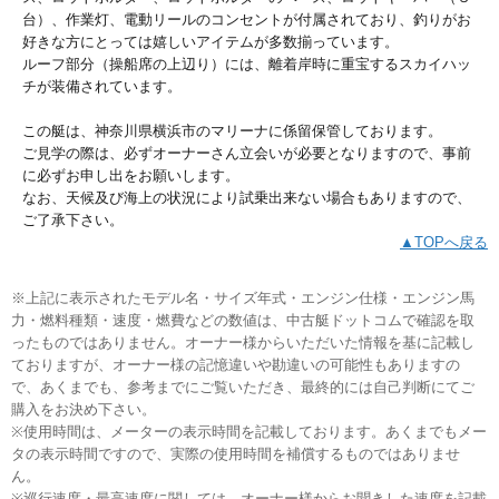
台）、作業灯、電動リールのコンセントが付属されており、釣りがお
好きな方にとっては嬉しいアイテムが多数揃っています。
ルーフ部分（操船席の上辺り）には、離着岸時に重宝するスカイハッ
チが装備されています。
この艇は、神奈川県横浜市のマリーナに係留保管しております。
ご見学の際は、必ずオーナーさん立会いが必要となりますので、事前
に必ずお申し出をお願いします。
なお、天候及び海上の状況により試乗出来ない場合もありますので、
ご了承下さい。
▲TOPへ戻る
※上記に表示されたモデル名・サイズ年式・エンジン仕様・エンジン馬
力・燃料種類・速度・燃費などの数値は、中古艇ドットコムで確認を取
ったものではありません。オーナー様からいただいた情報を基に記載し
ておりますが、オーナー様の記憶違いや勘違いの可能性もありますの
で、あくまでも、参考までにご覧いただき、最終的には自己判断にてご
購入をお決め下さい。
※使用時間は、メーターの表示時間を記載しております。あくまでもメー
タの表示時間ですので、実際の使用時間を補償するものではありませ
ん。
※巡行速度・最高速度に関しては、オーナー様からお聞きした速度を記載