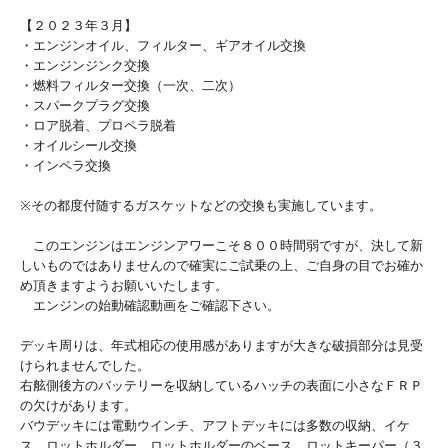
【２０２３年３月】
・エンジンオイル、フィルター、ギアオイル交換
・エンジンジンク交換
・燃料フィルター交換（一次、二次）
・スパークプラグ交換
・ロア脱着、プロペラ脱着
・オイルシール交換
・インペラ交換
※その都度付随するガスケットなどの交換も実施しています。
このエンジンはエンジンアワーこそ８００時間弱ですが、決して新
しいものではありませんので確実にご試乗の上、ご自身の目でお確か
め頂きますようお願いいたします。
エンジンの始動確認動画をご確認下さい。
デッキ周りは、年式相応の使用感がありますが大きな破損部分は見受
けられませんでした。
右舷側後方のバッテリーを収納しているハッチの表面に小さなＦＲＰ
の欠けがあります。
バウデッキには電動ウインチ、アフトデッキには多数の収納、イケ
ス、ロットホルダー、ロットホルダーのベース、ロットキーパー（３