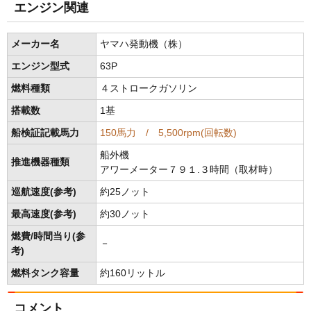
エンジン関連
メーカー名
ヤマハ発動機（株）
エンジン型式
63P
燃料種類
４ストロークガソリン
搭載数
1基
船検証記載馬力
150馬力 / 5,500rpm(回転数)
船外機
推進機器種類
アワーメーター７９１.３時間（取材時）
巡航速度(参考)
約25ノット
最高速度(参考)
約30ノット
燃費/時間当り(参
－
考)
燃料タンク容量
約160リットル
コメント