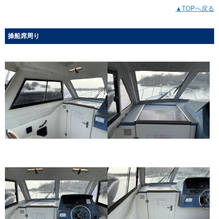
▲TOPへ戻る
操船席周り