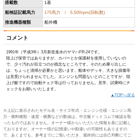
搭載数
1基
船検証記載馬力
175馬力 / 5,500rpm(回転数)
推進機器種類
船外機
コメント
1991年（平成3年）3月新造進水のヤマハFR-24です。
陸上げ保管ではありますが、カバーとか保護材を使用していないの
で、少々汚れが目立つのが残念なところです。そのため乗り出しに
は、ちょっと清掃が必要かと思います。船体やデッキ、大きな損傷等
は見受けられませんでした。エンジンも問題ないとのことですが、陸
上げ艇ですので始動チェク等は行っておりません。見学、試乗時にチ
ェックをお願いいたします。
▲TOPへ戻る
※上記に表示されたモデル名・サイズ年式・エンジン仕様・エンジン馬
力・燃料種類・速度・燃費などの数値は、中古艇ドットコムで確認を取
ったものではありません。オーナー様からいただいた情報を基に記載し
ておりますが、オーナー様の記憶違いや勘違いの可能性もありますの
で、あくまでも、参考までにご覧いただき、最終的には自己判断にてご