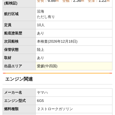
6.88
2.36
1.22
全長：
m 全幅：
m 全深：
m
(船検証)
沿海
航行区域
ただし有り
定員
10人
船底塗装歴
あり
次回船検
本検査(2026年12月18日)
保管状態
陸上
取材
あり
出品エリア
愛媛(中四国)
エンジン関連
メーカー名
ヤマハ
エンジン型式
6G5
燃料種類
２ストロークガソリン