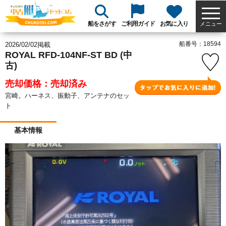
船をさがす
ご利用ガイド
お気に入り
メニュー
船番号：18594
2026/02/02掲載
ROYAL RFD-104NF-ST BD (中
古)
売却価格：売却済み
宮崎。ハーネス、振動子、アンテナのセッ
ト
基本情報