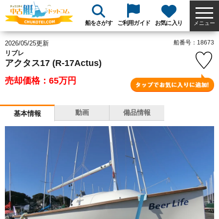
船をさがす
ご利用ガイド
お気に入り
メニュー
船番号：18673
2026/05/25更新
リブレ
アクタス17 (R-17Actus)
売却価格：65
万円
動画
備品情報
基本情報