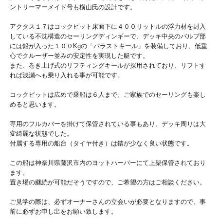
ントリーマーメイド号も横山氏の設計です。
アクタス１７はコックピット床面下に４００リットルの浮力材を封入
している不沈構造のセーリングディンギーで、デッキ中央のバルブ部
には鉛が入った１００Kgの「バラストキール」を装備しており、低重
心でクルーザー並みの安定性を実現した艇です。
また、巻き上げ式のリフティングキールが採用されており、リフトす
れば浅瀬へも乗り入れる事が可能です。
コックピットは広めで乗船は６人まで。ご家族でのセーリングも楽し
めると思います。
専用のフルカバーを掛けて保管されている事もあり、デッキ周りは大
変綺麗な状態でした。
付属する専用の船台（タイヤ付き）は錆が少なく良い状態です。
この船は神奈川県藤沢市内のヨットハーバーにて上架保管されており
ます。
置き場の継続が可能だそうですので、ご希望の方はご相談ください。
ご見学の際は、必ずオーナーさんの立会いが必要となりますので、事
前に必ずお申し出をお願い致します。