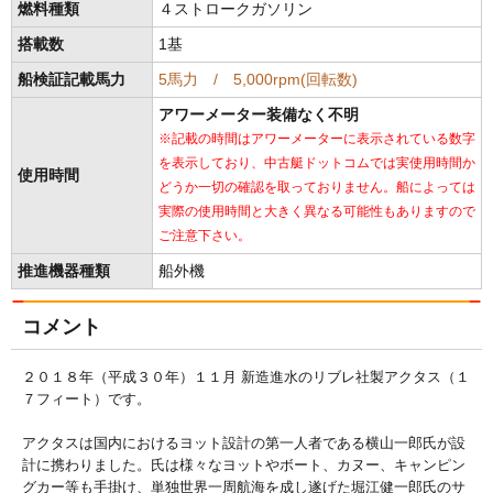
燃料種類
４ストロークガソリン
搭載数
1基
船検証記載馬力
5馬力 / 5,000rpm(回転数)
アワーメーター装備なく不明
※記載の時間はアワーメーターに表示されている数字
を表示しており、中古艇ドットコムでは実使用時間か
使用時間
どうか一切の確認を取っておりません。船によっては
実際の使用時間と大きく異なる可能性もありますので
ご注意下さい。
推進機器種類
船外機
コメント
２０１８年（平成３０年）１１月 新造進水のリブレ社製アクタス（１
７フィート）です。
アクタスは国内におけるヨット設計の第一人者である横山一郎氏が設
計に携わりました。氏は様々なヨットやボート、カヌー、キャンピン
グカー等も手掛け、単独世界一周航海を成し遂げた堀江健一郎氏のサ