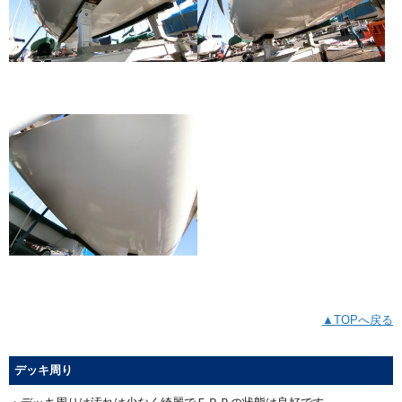
▲TOPへ戻る
デッキ周り