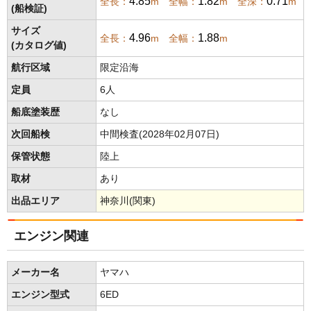
4.85
1.82
0.71
全長：
m 全幅：
m 全深：
m
(船検証)
サイズ
4.96
1.88
全長：
m 全幅：
m
(カタログ値)
航行区域
限定沿海
定員
6人
船底塗装歴
なし
次回船検
中間検査(2028年02月07日)
保管状態
陸上
取材
あり
出品エリア
神奈川(関東)
エンジン関連
メーカー名
ヤマハ
エンジン型式
6ED