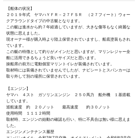
【船体の状況】
２０１９年式 ヤマハＹＦＲ－２７ＦＳＲ （２７フィート）ウォー
クアラウンドタイプの中古艇となります。
この艇は進水から約７年経過していますが、大きな傷等もなく綺麗な
状態に思えました。
現オーナー様が購入時より陸上保管されていますし、船底塗装もされ
ています。
この艇の特徴として釣りがメインだと思いますが、マリンレジャー全
般に活用できるちょうど良いサイズだと思います。
操船席の前方に電動個室マリントイレが装備されています。
取材時には装備されていませんでしたが、ナビシートとスパンカーは
取り外して別の場所に保管されています。
【エンジン】
ヤマハ ４スト ガソリンエンジン ２５０馬力 船外機 １基搭載
しています。
巡航速度 約 ２０ノット 最高速度 約３０ノット
使用時間 １１１２時間
取材時、エンジンの始動の確認も行い、特に不具合は無い様に思えま
した。
エンジンメンテナンス履歴
エンジンオイル 令和7年7月交換、オイルエレメント 令和6年9月交