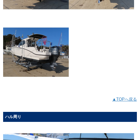
▲TOPへ戻る
ハル周り