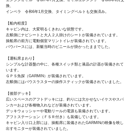
換、
インペラ 令和6年1月交換、タイミングベルトも交換済み。
【船内程度】
キャビン内は、大変明るくきれいな状態です。
左舷側にナビシートと大人２人掛けのシートが装備されています。
操船席の前方に電動個室マリントイレが装備されています。
バウバースには、新艇当時のビニールが掛かったままでした。
【運転席まわり】
シンプルな計器盤の中に、各種スイッチ類と液晶の計器が装備されて
います。
ＧＰＳ魚探（GARMIN）が装備されています。
左舷側にはバウスラスターの操作スティックが装備されていました。
【後部デッキ】
広いスペースのアフトデッキには、釣りには欠かせないイケスやスパ
ンカーおよび各種物入れなどが装備されています。
デッキウォッシャーや電動リールの電源も装備されています。
アフトステーション（ＦＳＲ付き）も装備しています。
キャビン入り口上部には、操船席に装備されたGARMINの映像を映し
出すモニターが装備されていました。