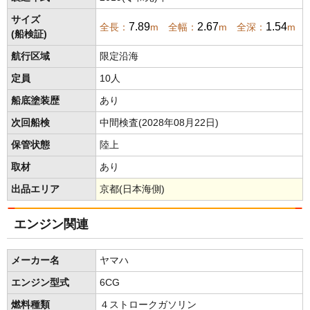
サイズ
7.89
2.67
1.54
全長：
m 全幅：
m 全深：
m
(船検証)
航行区域
限定沿海
定員
10人
船底塗装歴
あり
次回船検
中間検査(2028年08月22日)
保管状態
陸上
取材
あり
出品エリア
京都(日本海側)
エンジン関連
メーカー名
ヤマハ
エンジン型式
6CG
燃料種類
４ストロークガソリン