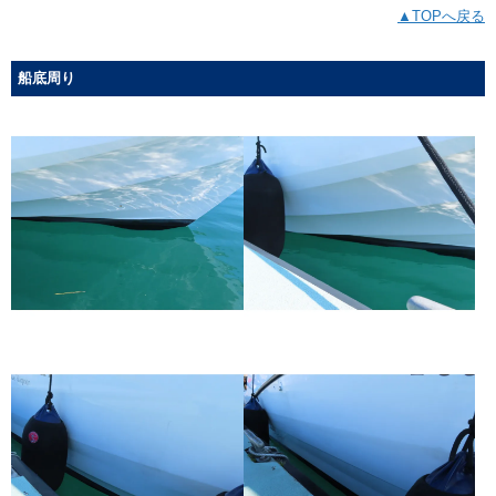
▲TOPへ戻る
船底周り