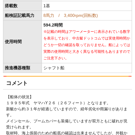
搭載数
1基
船検証記載馬力
8馬力 / 3,400rpm(回転数)
594.2時間
※記載の時間はアワーメーターに表示されている数字
を表示しており、中古艇ドットコムでは実使用時間か
使用時間
どうか一切の確認を取っておりません。船によっては
実際の使用時間と大きく異なる可能性もありますので
ご注意下さい。
推進機器種類
シャフト船
コメント
【船体の状況】
１９９５年式 ヤマハY２６（２６フィート）となります。
新艇から約３１年が経過していますので、経年劣化や雨漏りがありま
す。
メインセール、ブームカバーも装備していますが双方ともに破れが見
受けられます。
取材時、海上係留のための船底の確認は出来ませんでしたが、外観か