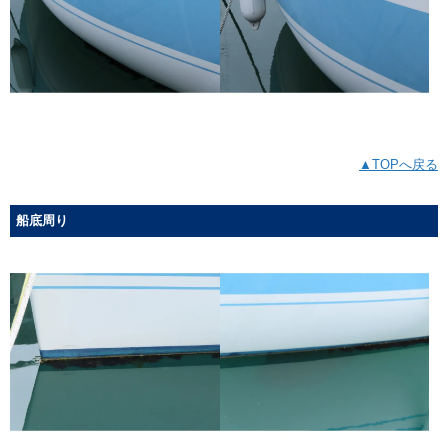
▲TOPへ戻る
船底周り