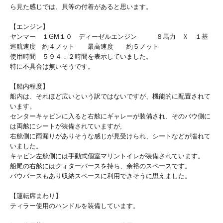
ら見た感じでは、貝等の付着があると思います。
【エンジン】
ヤンマー １GM１０ ディーゼルエンジン ８馬力 Ｘ １基
巡航速度 約４ノット 最高速度 約５ノット
使用時間 ５９４．２時間を表示していました。
特に不具合は無いそうです。
【船内程度】
船内は、それほど広いという訳ではないですが、機能的に配置されて
います。
センターキャビンに入ると右舷にギャレーが装備され、そのバウ側に
は両舷にシートが装備されていますが,
右舷側に雨漏りがありそうな感じが見受けられ、シートなどが濡れて
いました。
キャビン左舷側には手動式個室マリントイレが装備されています。
船尾の右舷にはクォターバースを持ち、余裕のスペースです。
バウバースもあり収納スペースに利用できそうに思えました。
【運転席まわり】
ティラー使用のハンドルを装備しています。