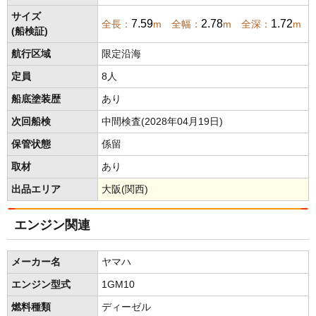
サイズ
7.59
2.78
1.72
全長：
m 全幅：
m 全深：
m
(船検証)
航行区域
限定沿海
定員
8人
船底塗装歴
あり
次回船検
中間検査(2028年04月19日)
保管状態
係留
取材
あり
出品エリア
大阪(関西)
エンジン関連
メーカー名
ヤマハ
エンジン型式
1GM10
燃料種類
ディーゼル