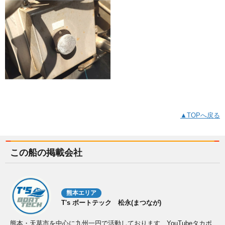
▲TOPへ戻る
この船の掲載会社
熊本エリア
T's ボートテック 松永(まつなが)
熊本・天草市を中心に九州一円で活動しております、YouTubeタカポ