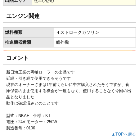
出品エリア
熊本(九州)
エンジン関連
燃料種類
４ストロークガソリン
推進機器種類
船外機
コメント
新日海工業の両軸ローラーの出品です
延縄・引き縄で使用できるそうです
現在のオーナーさまは1年前くらいに中古購入されたそうですが、倉
庫保管のまま使用する機会が一度もなく、使用することなく今回の出
品となりました
動作は確認済みとのことです
型式：NKAF 仕様：KT
電圧：24V モーター：250W
製造番号：0106
▲TOPへ戻る